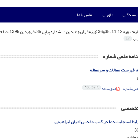
ویسندگان
داوران
تماس با ما
ره:
دوره 11.12، 35و36 (ویژه قرآن و عهدین) - شماره پیاپی 35، فروردین 1395، صفحه 1-252
17
ات:
امه علمی شماره
 فهرست مقالات و سرمقاله
738.57 K
لمی شماره
اصل مقاله
تخصصی
ایط استجابت دعا در کتب مقدس ادیان ابراهیمی
ب هاشمی