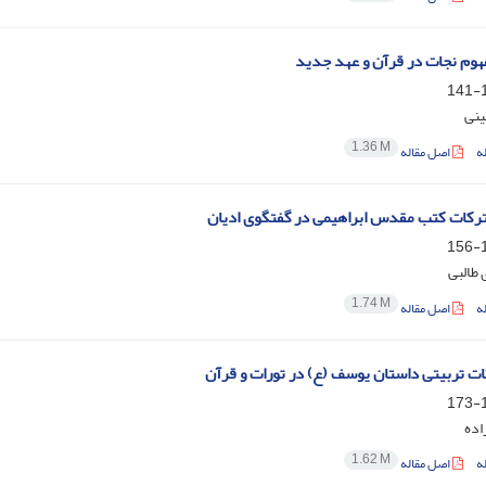
وم نجات در قرآن و عهد جدید
1
ینی
1.36 M
ه
اصل مقاله
ات کتب مقدس ابراهیمی‌‌ ‌در گفتگوی ادیان
1
 طالبی
1.74 M
ه
اصل مقاله
ت تربیتی داستان یوسف (ع) در تورات و قرآن
1
اده
1.62 M
ه
اصل مقاله