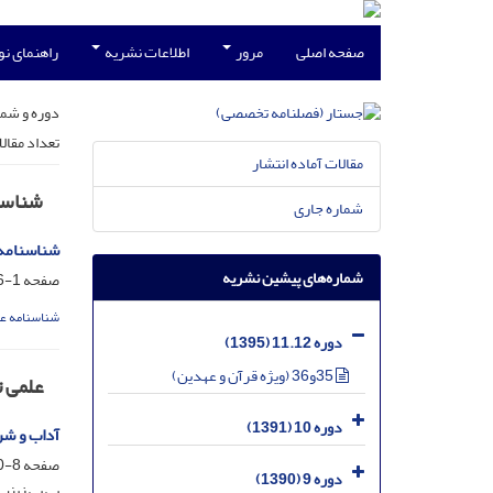
صفحه اصلی
مرور
اطلاعات نشریه
راهنمای ن
دوره و شما
تعداد مقال
مقالات آماده انتشار
شناسن
شماره جاری
شناسنامه،
شماره‌های پیشین نشریه
صفحه
1-6
شناسنامه ع
دوره 11.12 (1395)
35و36 (ویژه قرآن و عهدین)
علمی 
دوره 10 (1391)
آداب و شر
صفحه
8-30
دوره 9 (1390)
بی بی زین