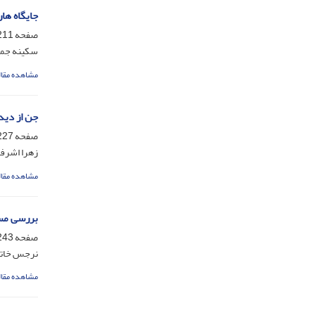
جایگاه هار
صفحه
11-226
سکینه جم
مشاهده مقال
جن از دید
صفحه
27-242
زهرا اشرف
مشاهده مقال
بررسی مس
صفحه
43-252
نرجس خات
مشاهده مقال