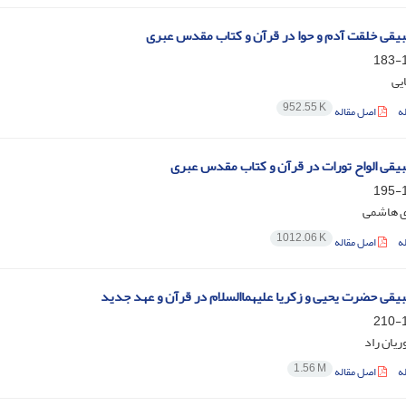
یقی خلقت آدم و حوا در قرآن و کتاب مقدس عبری
1
یی
952.55 K
ه
اصل مقاله
یقی الواح تورات در قرآن و کتاب مقدس عبری
1
ی هاشمی
1012.06 K
ه
اصل مقاله
یقی حضرت یحیی و زکریا علیهماالسلام در قرآن و عهد جدید
1
یان راد
1.56 M
ه
اصل مقاله