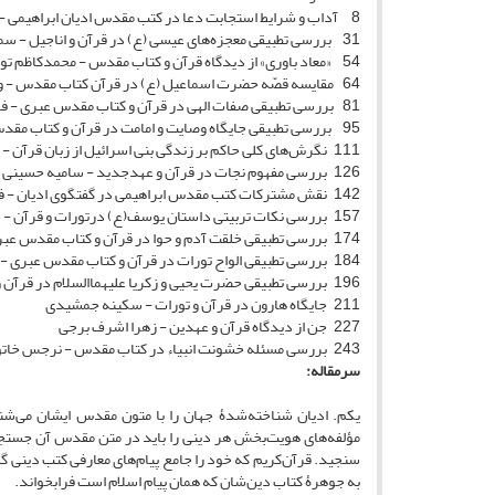
8 آداب و شرایط استجابت دعا در کتب مقدس ادیان ابراهیمی - بی‌بی زینب هاشمی
31 بررسی تطبیقی معجزه‌های عیسی (ع) در قرآن و اناجیل - سمیه حسین پور
54 «معاد باوری» از دیدگاه قرآن و کتاب مقدس - محمدکاظم توکلی
64 مقایسه قصّه حضرت اسماعیل (ع) در قرآن کتاب مقدس - وحیده پهلوان زاده
81 بررسی تطبیقی صفات الهی در قرآن و کتاب مقدس عبری - فاطمه الروازق
95 بررسی تطبیقی جایگاه وصایت و امامت در قرآن و کتاب مقدس عبری - سیده جنـــان موسوی
111 نگرش‌های کلی حاکم بر زندگی بنی اسرائیل از زبان قرآن - محمد عاشوری
126 بررسی مفهوم نجات در قرآن و عهدجدید - سامیه حسینی
142 نقش مشترکات کتب مقدس ابراهیمی در گفتگوی ادیان - فاطمه کبری طالبی
157 بررسی نکات تربیتی داستان یوسف(ع) درتورات و قرآن - حجت زال زاده
174 بررسی تطبیقی خلقت آدم و حوا در قرآن و کتاب مقدس عبری - سامره رضایی
184 بررسی تطبیقی الواح تورات در قرآن و کتاب مقدس عبری - لایقه سیدی هاشمی
196 بررسی تطبیقی حضرت یحیی و زکریا علیهماالسلام در قرآن و عهد جدید - سمیرا صبوریان راد
211 جایگاه هارون در قرآن و تورات - سکینه جمشیدی
227 جن از دیدگاه قرآن و عهدین - زهرا اشرف برجی
243 بررسی مسئله خشونت انبیاء در کتاب مقدس - نرجس خاتون خمیسی
سرمقاله:
یکم. ادیان شناخته‌شدۀ جهان را با متون مقدس ایشان می‌ش
مؤلفه‌های هویت‌بخش هر دینی را باید در متن مقدس آن جستجو ک
سنجید. قرآن‌کریم که خود را جامع پیام‌های معارفی کتب دینی گذش
به جوهرۀ کتاب دین‌شان که همان پیام اسلام است فرابخواند.