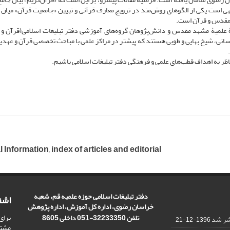
ی است یکی از الگوهای روش‌مند در ترویج معارف قرآنی و تبیین «جامعیت قرآن» میان 
 مقدس و قرآن است.
 علمیۀ مشهد مقدس و دانش‌پژوهان گروه‌های آموزشی دفتر تبلیغات اسلامی(قرآن و
انی، شیخ بهایی و طوبی هستند که پیش­تر در مراکز علمی با مباحث تخصصی قرآن و عهدین
ر به اهداف قطب‌های علمی و فرهنگی دفتر تبلیغات اسلامی باشیم.
 Information, index of articles and editorial
دفتر تبلیغات اسلامی حوزه علمیه قم، شعبه
اشت
خراسان رضوی، اداره کل آموزش، اداره پژوهش
برای
تلفن 32233350-051 داخلی 8605
تشر شد
1396-12-21
مشت