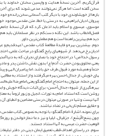
قرآن‌کریم، آخرین نسخۀ هدایت و واپسین سخنان خداوند با بندگ
سخن گفته است؛ اما هرگز نمی‌توانند مدعی شوند که برای آخرین
بارها از خویشاوندی خود با دیگر کتب آسمانی سخن رانده و خود ر
پیروان ادیان ابراهیمی‌ـ به درستی یا خطاـ متن مقدس موجود خود ر
موسوی، عیسوی و اسلام باید اذعان کرد که قرآن نسخۀ جامعی ا
فصل‌الخطاب باشد. این نکته دست‌کم در نظر مسلمانان باید هم ن
دید هم بهترین راهنما است و هم مطمئن‌ترین داور.
دوم. بیشترین بهره و فایدۀ مطالعۀ کتاب مقدس (عهدقدیم و عهد
ادیان رخ می‌دهد. از شیوه­های رایج گفتگو در مباحث علمی، احتجاج
رسول خدا(ص) در احتجاج خود با نصارای نجران، که به دنیاآمدن
یعنی مخلوق‌بودن حضرت آدم(ع) بدون نقش داشتن پدر و مادر، ا
حتماً و همیشه مورد قبول طرف حق باشد، اما پیامبران الهی و پی
های خویش، از جدال احسن بهره می­گرفتند و از استناد به مطالب
از این جمله، می­توان به احتجاج امام گفتگو یعنی امام‌رضا(علیه‌ا
بهره­گیری از شیوه «جدال أحسن» برای اثبات دیدگاه خویش و ابط
روشن است که استناد امام به تورات، انجیل و زبور لزوماً به مع
آنها نیست و تنها در صورتی می­توان درستی مضامین و انطباق آن 
و حقایق مسلّم تاریخی در تضاد نباشند.
برای نمونه، اشارۀ «امام گفتگو» با توجه به نصوص کتاب مقدس م
چون یَسَع(اَلْیَشَع)، حِزَقیال، ایلیا و نیز دعا/نمازخواندن و 
الوهیت حضرت عیسی به آنها استناد جستند.
سوم. در راستای اهداف قطب تعمیق ایمان دینی در دفتر تبلیغات اس
و عهدین» به همت ادارۀ کل آموزش دفتر تبلیغات اسلامی ‌خراسان