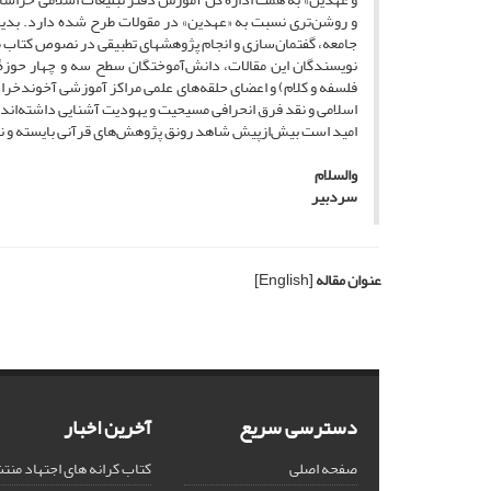
و روشن‌تری نسبت به «عهدین» در مقولات طرح‌ شده دارد. بدیه
جامعه، گفتمان‌سازی و انجام پژوهش­های تطبیقی در نصوص کتاب
نویسندگان این مقالات، دانش‌آموختگان سطح سه و چهار حوزۀ
فلسفه و کلام) و اعضای حلقه‌های علمی مراکز آموزشی آخوندخراس
اسلامی و نقد فرق انحرافی مسیحیت و یهودیت آشنایی داشته‌اند.
امید است بیش‌ازپیش شاهد رونق پژوهش‌های قرآنی بایسته و ناظ
والسلام
سردبیر
عنوان مقاله
[English]
دسترسی سریع
آخرین اخبار
صفحه اصلی
کتاب کرانه های اجتهاد من