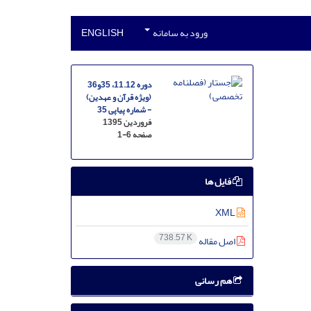
ورود به سامانه
ENGLISH
دوره 11.12، 35و36
(ویژه قرآن و عهدین)
- شماره پیاپی 35
فروردین 1395
صفحه
1-6
فایل ها
XML
738.57 K
اصل مقاله
هم رسانی