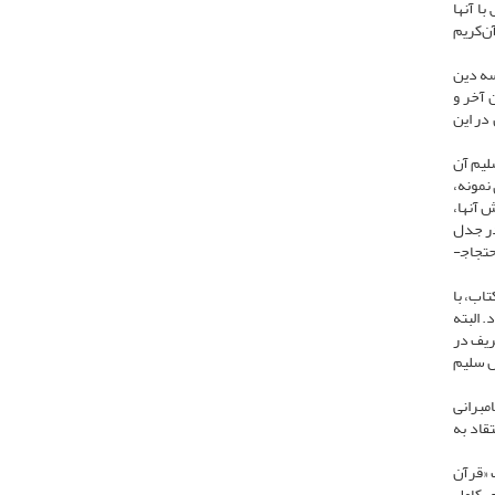
ا آنها
ن‌کریم
 سه دین
 آخر و
در این
لیم آن
 نمونه،
 آنها،
در جدل
تجاج­
تاب، با
 البته
ریف در
ل سلیم
مبرانی
تقاد به
ت «قرآن
 کامل‌