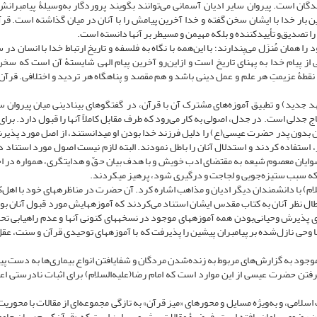
ان است. پیروان سایر ادیان آسمانی می‌توانند بگویند پروردگار به‌وسیلۀ پیامبرانش ب
 بار خدا با ایشان سخن گفته و خدا آخرین پیامش را با آنان در میان گذاشته است. قرآ
ا تصدیق‌و تأییدکننده و بلکه مهیمن و مسیطر بر آنها دانسته است.
ا همان مُنزَل می‌پندارند؛ با این‌همه با نگاه به فلسفه و تاریخ ارتباط خدا با انسان در
ز پیام خدا به پهنای تاریخ است و ازاین‌رو آخرین پیام الهی شایستۀ آن است که سخن
قطۀ عزیمتِ هر علم و عمل دینی باشد و هم مقصد و پناهگاه هر تردید و اختلافی. قرآن 
 جدید) و تطبیق آموزه‌های مشترک آن با قرآن، در گفتگوهای بینادینی میان پیروان س
 جدلی است. در جدل، اصولی به کار می‌رود که طرف مقابل کاملاً آنها را قبول دارد. برای
 بدون پدر حضرت عیسی(ع) را دلیل فرزند خدا بودن او می­دانستند، از اصل مورد پذیرش
ستفاده کردند و استدلال آنان را باطل نمودند. البته لازم نیست اصول مورد استناد 
شوایان معصوم شیعه به مقتضای ادب خویش و با هدف بیان حقّ و هدایتگری، همواره در اح
ی که سبب ستیزه‌جویی و لجاجت و درگیری شود، پرهیز می­کردند.
لسلام) با دانشمندان دیگر ادیان و مذاهب اشاره کرد. آن حضرت در مناظره­های خود با اهل‌ک
ال نظر آنان به کتاب مقدس ایشان استناد می‌کردند که آموزه­هایش مورد قبول آنان بود.
نای پذیرش وحیانی‌بودن همه آموزه­های موجود در نسخه­های کنونی آنها و عدم راهیابی تح
با وحی نازل‌شده بر پیامبران پیشین را پذیرفت که با آموزه­های توحیدی قرآن و سنت، عق
وجود به گزارش‌های مربوط به زنده‌شدن مردگان و شفایافتن انواع بیماری‌ها به دست پیا
روزه‌گرفتن حضرت عیسی از این موارد است که امام رضا(علیه‌السلام) برای اثبات نادرستی اع
لامی، و به‌ویژه مسایل و محورهای «میز قرآن» به تازگی ‌مجموعه‌ای از مقالات با محوری
 رضوی سامان یافته است. فرضیۀ مقالات پیش­رو، بر این است که «قرآن‌کریم» بیان جامع،