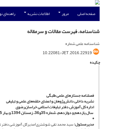
صفحه اصلی
مرور
اطلاعات نشریه
راهنمای ن
شناسنامه، فهرست مقالات و سرمقاله
شناسنامه علمی شماره
10.22081/JET.2016.22919
چکیده
فصلنامه
جستار
های علمی طلبگی
نشریه داخلی دانش‌پژوهان و اعضای حلقه‌های علمی و تبلیغی
‌اداره کل آموزش دفتر تبلیغات اسلامی خراسان‌رضوی
سال یازدهم و دوازدهم، شماره 35و36، زمستان 1394 و بهار 1395
*
مدیرمسئول:
سید محمد تقی شوشتری(مدیرکل آموزشی دفتر تب