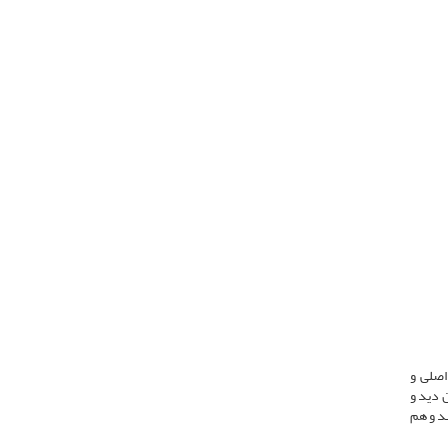
اصلی و
 دید و
هد و هم