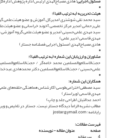
مسئول اجرایی:
هادی مصباح‌الهدی (رئیس اداره پژوهش اداره‌ک
*
هیئت تحریریه
(به ترتیب الفبا)
:
سید محمد تقی شوشتری (مدیرکل آموزش و عضو هیئت‌علمی گر
علی رحمانی (مدیر مرکز تخصصی آخوند خراسانی و عضو هیئت‌عل
سید مهدی علمی‌حسینی (مدیر و عضو هیئت‌علمی گروه آموزشی 
مهدی قاسمی (دبیر علمی)
هادی مصباح‌الهدی (مسئول اجرایی فصلنامه جستار)
*
مشاوران و ارزیابان این شماره
(به ترتیب الفبا)
:
حجت‌الاسلام‌والمسلمین محمد خامه‌گر / حجت‌الاسلام‌والمسل
علمی‌حسینی / حجت‌الاسلام‌والمسلمین دکتر محمدهادی عبدخدای
*
همکاران این شماره:
سید مصطفی اختراعی‌طوسی (کارشناس هماهنگی حلقه‌های علمی 
مهدی قاسمی (ویراستار)
احمد عدالتیان (طراحی جلد و چاپ)
مطالب نشریه الزاماً دیدگاه جستار نیست. جستار در تلخیص و وی
رایانامه: jostar@ymail.com
فهرست مقالات:
صفحه عنوان مقاله - نویسنده
4 سرمقاله