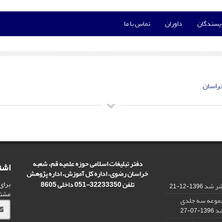
ویسندگان
داوران
تماس با ما
خراسان
دفتر تبلیغات اسلامی حوزه علمیه قم، شعبه
اشت
خراسان رضوی، اداره کل آموزش، اداره پژوهش
برای
تلفن 32233350-051 داخلی 8605
تشر شد
1396-12-21
مشت
مجموعه سه جلدی
شد
1396-07-27