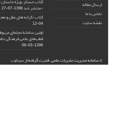
کتاب جستار، ویژه داستان؛ 
ارسال مقاله
» منتشر شد
1396-07-27
تماس با ما
کتاب «کرانه های عقل و معن
نقشه سایت
04-12
اولین سامانة مجله‌ای مربوط
قطب‌های علمی فرهنگی دفتر
1396-03-06
© سامانه مدیریت نشریات علمی.
قدرت گرفته از
سیناوب