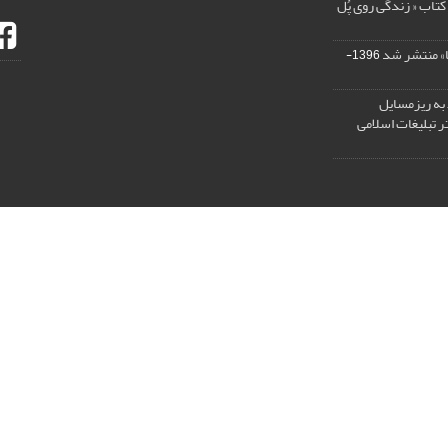
کتاب « زندگی روی پُل
ا» منتشر شد
1396-
 به ریزمسایل‌
 تبلیغات اسلامی