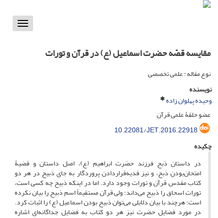
Toggle
vigation
مقایسه قصّه حضرت اسماعیل (ع) در قرآن و تورات
نوع مقاله : علمی تخصصی
نویسنده
وحیده پهلوان زاده
عضو حلقۀ علمی قرآن
10.22081/JET.2016.22918
چکیده
در داستان ذبح فرزند حضرت ابراهیم (ع)، اصل داستان و قضیۀ
امتحان‌بودنِ ذبح، و نیز فدیه‌قراردادن پروردگار به جای ذبیح در هر دو
کتاب مقدس قرآن و تورات وجود دارد. اما در اینکه ذبیح چه کسی است،
تورات اسحاق را ذبیح می‌داند؛ ولی قرآن مستقیماً اسم ذبیح را بیان نکرده
است؛ هرچند با بیان دلایلی می‌توان ذبیح‌ بودن اسماعیل (ع) را اثبات کرد.
در مورد فضایل حضرت نیز هر دو کتاب به فضایل جداگانه‌ای اشاره