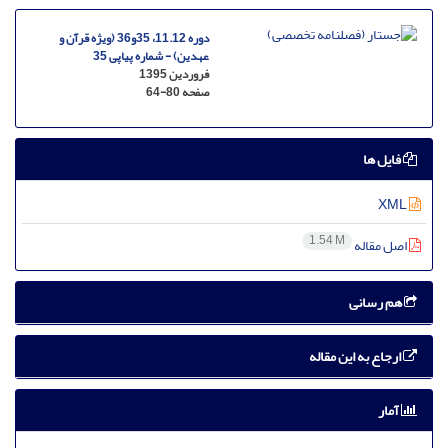
دوره 11.12، 35و36 (ویژه قرآن و
عهدین) - شماره پیاپی 35
فروردین 1395
صفحه
64-80
فایل ها
XML
1.54 M
اصل مقاله
هم رسانی
ارجاع به این مقاله
آمار