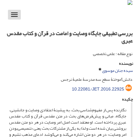
Toggle
vigation
بررسی تطبیقی جایگاه وصایت و امامت در قرآن و کتاب مقدس
عبری
نوع مقاله : علمی تخصصی
نویسنده
سیده جنان موسوی
دانش‌آموختۀ سطح سه مدرسۀ علمیۀ نرجس‌
10.22081/JET.2016.22925
چکیده
نگارنده پس از مفهوم‌شناسی بحث، به پیشینۀ اعتقادی وصایت و جانشینی،
جایگاه، مبانی و پیش‌فرض‌های بحث در متن مقدس قرآن و کتاب مقدس
عبری پرداخته است. او معتقد است اصل امر وصایت در هر دو متن مقدس
بروشنی بیان شده است و لذا به یکی از مشترکات بحث یعنی «تنصیصی‌بودنِ
امر وصایت» در هر دو متن اشاره می‌کند و می‌کوشد ادعای مذهب تشیع و