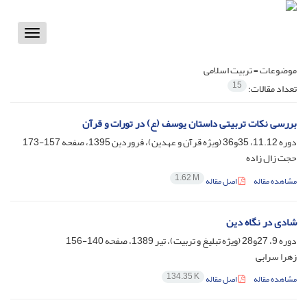
Toggle
vigation
موضوعات =
تربیت اسلامی
15
تعداد مقالات:
بررسی نکات تربیتی داستان یوسف (ع) در تورات و قرآن
دوره 11.12، 35و36 (ویژه قرآن و عهدین)، فروردین 1395، صفحه
157-173
حجت زال زاده
1.62 M
مشاهده مقاله
اصل مقاله
شادی در نگاه دین
دوره 9، 27و28 (ویژه تبلیغ و تربیت)، تیر 1389، صفحه
140-156
زهرا سرابی
134.35 K
مشاهده مقاله
اصل مقاله