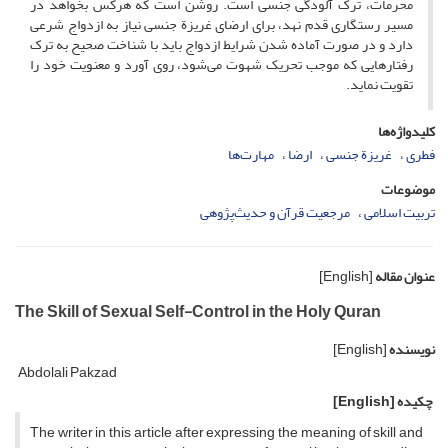
محرمات، ترک آلودگی جنسی است. روشن است که هرکس بخواهد در
مسیر رستگاری قدم ‌نهد، برای ارضای غریزة جنسی نیاز به ازدواج شرعی
دارد و در صورت آماده شدن شرایط ازدواج باید با شناخت صحیح به ترک
رفتارهایی که موجب تحریک شهوت می‌شود، روی آورد و معنویت خود را
تقویت نماید.
کلیدواژه‌ها
فطری
غریزة جنسی
ارضا
مهارت‌ها
موضوعات
تربیت اسلامی
مرجعیت قرآن و حدیث‌پژوهی
عنوان مقاله
[English]
The Skill of Sexual Self-Control in the Holy Quran
نویسنده
[English]
Abdolali Pakzad
چکیده
[English]
The writer in this article after expressing the meaning of skill and