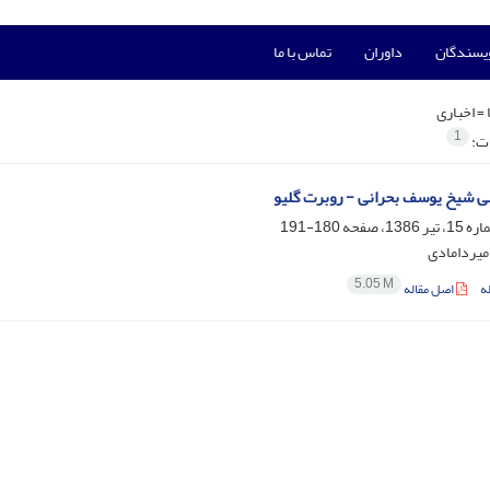
ویسندگان
داوران
تماس با ما
 =
اخباری
1
ات:
ی شیخ یوسف بحرانی - روبرت گلیو
180-191
میردامادی
5.05 M
ه
اصل مقاله