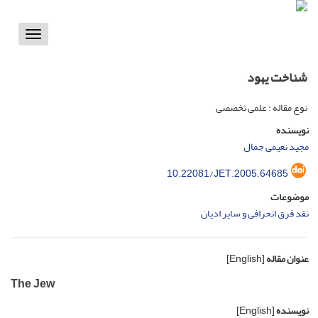
Toggle
vigation
شناخت یهود
نوع مقاله : علمی تخصصی
نویسنده
مجید نعیمی جمال
10.22081/JET.2005.64685
موضوعات
نقد فرق انحرافی و سایر ادیان
عنوان مقاله
[English]
The Jew
نویسنده
[English]