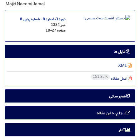
Majid Naeemi Jamal
دوره 3، شماره 8 - شماره پیاپی 8
مهر 1384
صفحه
18-27
فایل ها
XML
151.35 K
اصل مقاله
هم رسانی
ارجاع به این مقاله
آمار