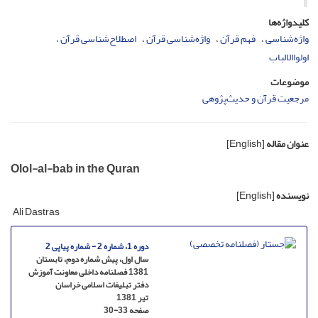
کلیدواژه‌ها
واژه‌شناسی
فهم قرآن
واژه‌شناسی قرآن
اصطلاح‌شناسی قرآن
اولواالالباب
موضوعات
مرجعیت قرآن و حدیث‌پژوهی
عنوان مقاله
[English]
Olol-al-bab in the Quran
نویسنده
[English]
Ali Dastras
دوره 1، شماره 2 - شماره پیاپی 2
سال اول، پیش شماره دوم، تابستان
1381 فصلنامه داخلی معاونت آموزش
دفتر تبلیغات اسلامی خراسان
تیر 1381
صفحه
30-33