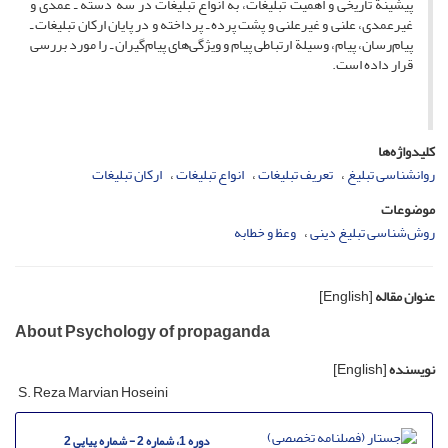
پیشینة تاریخی و اهمیت تبلیغات، به انواع تبلیغات در سه دسته ـ عمدی و
غیرعمدی، علنی و غیرعلنی و پشت پرده ـ پرداخته و در پایان ارکان تبلیغات ـ
پیام‌رسان، پیام، وسیلة ارتباطی پیام و ویژگی‌های پیام‌گیران ـ را مورد بررسی
قرار داده است.
کلیدواژه‌ها
روانشناسی تبلیغ
تعریف تبلیغات
انواع تبلیغات
ارکان تبلیغات
موضوعات
روش‌شناسی تبلیغ دینی
وعظ و خطابه
عنوان مقاله
[English]
About Psychology of propaganda
نویسنده
[English]
S. Reza Marvian Hoseini
دوره 1، شماره 2 - شماره پیاپی 2