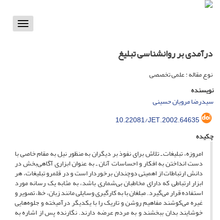
Toggle
vigation
درآمدی بر روانشناسی تبلیغ
نوع مقاله : علمی تخصصی
نویسنده
سیدرضا مرویان حسینی
10.22081/JET.2002.64635
چکیده
امروزه، تبلیغات ـ تلاش برای نفوذ بر دیگران به منظور نیل به مقام خاصی با
دست انداختن به افکار و احساسات آنان ـ به عنوان ابزاری آگاهی‌بخش در
دانش ارتباطات از اهمیتی دوچندان برخوردار است و در قلمرو تبلیغات، هر
ابزار ارتباطی که دارای مخاطبان بی‌شماری باشد، به مثابه یک رسانه مورد
استفاده قرار می‌گیرد. مبلغان با به کارگیری وسایلی مانند زبان، خط، تصویر و
غیره می‌کوشند مفاهیم روشن و تاریک را با یکدیگر درآمیخته و جلوه‌هایی
خوشایند بدان ببخشند و به مردم عرضه دارند. نگارنده پس از اشاره به