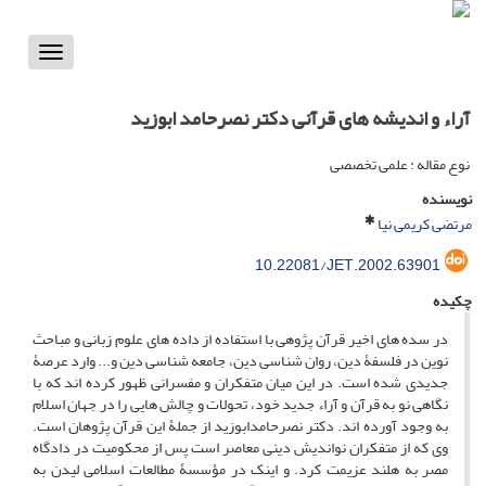
Toggle
vigation
آراء و اندیشه­ های قرآنی دکتر نصرحامد ابوزید
نوع مقاله : علمی تخصصی
نویسنده
مرتضی کریمی نیا
10.22081/JET.2002.63901
چکیده
در سده­ های اخیر قرآن­ پژوهی با استفاده از داده های علوم زبانی و مباحث
نوین در فلسفۀ دین، روان­ شناسی دین، جامعه شناسی دین و... وارد عرصۀ
جدیدی شده است. در این میان متفکران و مفسرانی ظهور کرده­ اند که با
نگاهی نو به قرآن و آراء جدید خود، تحولات و چالش ­هایی را در جهان اسلام
به وجود آورده­ اند. دکتر نصرحامدابوزید از جملۀ این قرآن­ پژوهان است.
وی که از متفکران نواندیش دینی معاصر است پس از محکومیت در دادگاه
مصر به هلند عزیمت کرد. و اینک در مؤسسۀ مطالعات اسلامی لیدن به