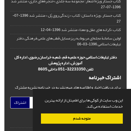
کتاب جستار ویژه اشعار؛ مجموعه سه جلدی «حنجره‌های جاری» منتشر شد
1396-07-27
کتاب جستار، ویژه داستان؛ کتاب « زندگی روی پُل » منتشر شد
1396-07-
27
کتاب «کرانه های عقل و معنا» منتشر شد
1396-04-12
اولین سامانة مجله‌ای مربوط به ریزمسایل‌ قطب‌های علمی فرهنگی دفتر
تبلیغات اسلامی
1396-03-06
دفتر تبلیغات اسلامی حوزه علمیه قم، شعبه خراسان رضوی، اداره کل
آموزش، اداره پژوهش
تلفن 32233350-051 داخلی 8605
اشتراک خبرنامه
برای دریافت اخبار و اطلاعیه های مهم نشریه در خبرنامه نشریه مشترک
شوید.
این وب سایت از کوکی ها برای اطمینان از ارائه بهترین
اشتراک
خدمات استفاده می کند.
متوجه شدم