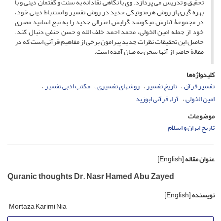
تحقیق و تدریس می ­پردازد. وی با نگاهی نقادانه به سنت و گفتمان دینی و با
بهره­ گیری از روش هرمنوتیکی جدید در روش تفسیر و استنباط دینی خود،
در مجموعۀ آثارش می­کوشد گرایش اعتزالی جدید را به تبع اساتید مصری
خود از جمله امین الخولی، محمد احمد خلف الله و حسن حنفی دنبال کند.
حاصل این تحقیقات نظرات جدید پیرامون برخی از مفاهیم قرآنی است که در
مقالۀ حاضر از آنها سخن به میان آمده است.
کلیدواژه‌ها
تفسیر قرآن
تاریخ تفسیر
روش­های تفسیری
مکتب ادبی تفسیر
امین الخولی
آراء قرآنی ابوزید
موضوعات
تاریخ ایران و اسلام
عنوان مقاله
[English]
Quranic thoughts Dr. Nasr Hamed Abu Zayed
نویسنده
[English]
Mortaza Karimi Nia