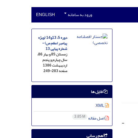
ورود به سامانه
ENGLISH
دوره 5، 13و14 (ویژه
پیامبر اعظم ص) -
شماره پیاپی 13
زمستان 85 و بهار 86،
سال چهارم و پنجم
اردیبهشت 1386
صفحه
249-283
فایل ها
XML
3.85 M
اصل مقاله
-
هم رسانی