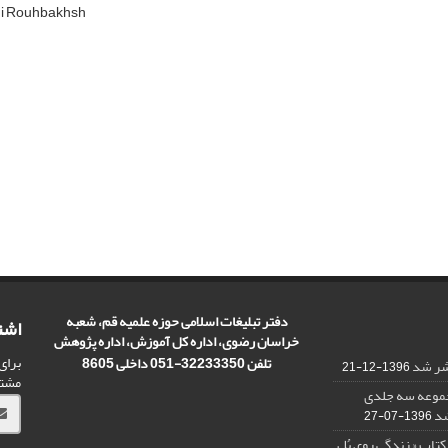
i Rouhbakhsh
دفتر تبلیغات اسلامی حوزه علمیه قم، شعبه
اشت
خراسان رضوی، اداره کل آموزش، اداره پژوهش
برای
تلفن 32233350-051 داخلی 8605
تشر شد
1396-12-21
مشت
مجموعه سه جلدی
شد
1396-07-27
کتاب « زندگی روی پُل