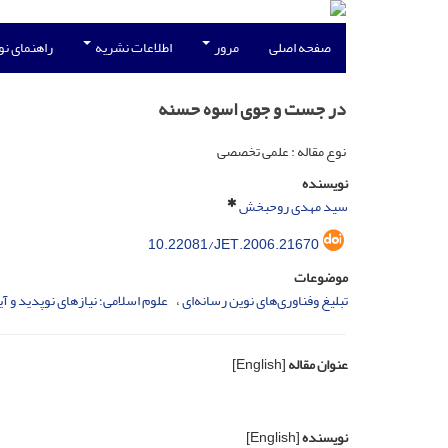
صفحه اصلی
مرور
اطلاعات نشریه
راهنمای ن
در جست و جوی اسوه حسنه
نوع مقاله : علمی تخصصی
نویسنده
سید مهدی روحبخش
10.22081/JET.2006.21670
موضوعات
تبلیغ وفناوری‌های نوین رسانه‌ای
علوم اسلامی؛ نیازهای نوپدید و آ
عنوان مقاله
[English]
نویسنده
[English]