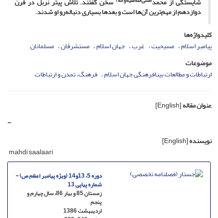
(صلی‌الله‌علیه‌وآله)
شایستگی از محمد
سخن گفتند. تلاش پیتر نربل در قرن
دوازدهم از مهم‌ترین آن‌ها است و بعدها بسیاری دنباله‌رو او شدند.
کلیدواژه‌ها
پیامبر اسلام
مسیحیت
غرب
جهان اسلام
مستشرقان
مسلمانان
موضوعات
ارتباطات و مطالعات بینافرهنگی جهان اسلام
فرهنگ، تمدن و ارتباطات
عنوان مقاله
[English]
-
نویسنده
[English]
mahdi saalaari
دوره 5، 13و14 (ویژه پیامبر اعظم ص) -
شماره پیاپی 13
زمستان 85 و بهار 86، سال چهارم و
پنجم
اردیبهشت 1386