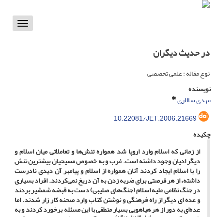
Toggle
vigation
در حدیث دیگران
نوع مقاله : علمی تخصصی
نویسنده
مهدی سالاری
10.22081/JET.2006.21669
چکیده
از زمانی که اسلام وارد اروپا شد همواره تنش‌ها و تعاملاتی میان اسلام و
دیگر ادیان وجود داشته است. غرب و به خصوص مسیحیان بیشترین تنش
را با اسلام ایجاد کردند آنان همواره از اسلام و پیامبر آن دیدی نادرست
داشته، از هر فرصتی برای ضربه زدن به آن دریغ نمی‌کردند. افراد بسیاری
در جنگ نظامی علیه اسلام (جنگ‌های صلیبی) دست به قبضه شمشیر بردند
و عده ای دیگر از راه فرهنگی و نوشتن کتاب وارد صحنه کار زار شدند. اما
عده‌ای به دور از هر هیاهویی بسیار منطقی با این مسئله برخورد کردند و به