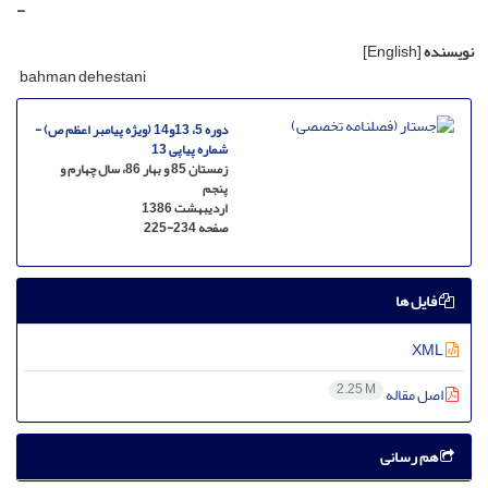
-
نویسنده
[English]
bahman dehestani
دوره 5، 13و14 (ویژه پیامبر اعظم ص) -
شماره پیاپی 13
زمستان 85 و بهار 86، سال چهارم و
پنجم
اردیبهشت 1386
صفحه
225-234
فایل ها
XML
2.25 M
اصل مقاله
هم رسانی