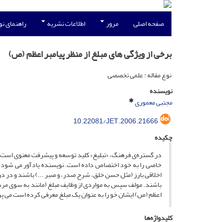
صفحه اصلی
مرور
اطلاعات نشریه
راهنمای ن
برخی از ویژگی های مبلغ از منظر پیامبر اعظم (ص)
نوع مقاله : علمی تخصصی
نویسنده
مجتبی معموری
10.22081/JET.2006.21666
چکیده
در گستره‌ی فرهنگ، «تبلیغ» کلید توسعه و پیشرفت‌ معنوی است که د
خاصی را به خود اختصاص داده است. نویسنده یادآور می شود مب
اخلاقی بارز (مثل حسن خلق، شرح صدر، و صبر ...) باشند و در درج
باشند. مولف سپس به مواردی از وظایف مبلغ (مانند به سوی مردم 
اعظم (ص) ایشان خو را به عنوان یک مبلغ معرفی کرده است می پر
کلیدواژه‌ها