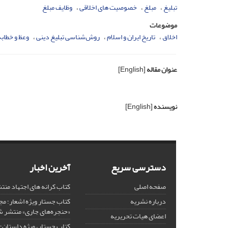
تبلیغ
مبلغ
خصوصیت های اخلاقی
وظایف مبلغ
موضوعات
اخلاق
تاریخ ایران و اسلام
روش‌شناسی تبلیغ دینی
وعظ و خطابه
عنوان مقاله
[English]
نویسنده
[English]
دسترسی سریع
آخرین اخبار
صفحه اصلی
کتاب کرانه های اجتهاد من
درباره نشریه
کتاب جستار ویژه اشعار؛ 
«حنجره‌های جاری» منتشر 
اعضای هیات تحریریه
کتاب جستار، ویژه داستان؛ 