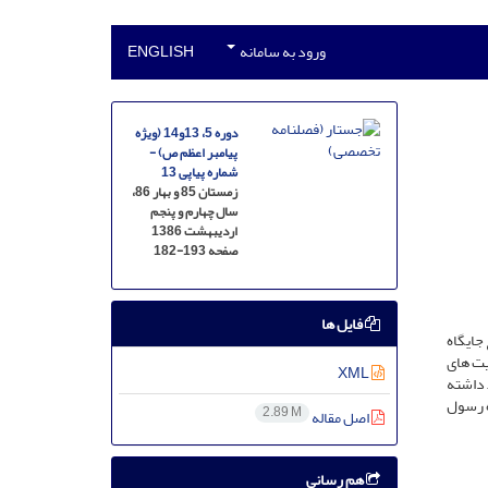
ورود به سامانه
ENGLISH
دوره 5، 13و14 (ویژه
پیامبر اعظم ص) -
شماره پیاپی 13
زمستان 85 و بهار 86،
سال چهارم و پنجم
اردیبهشت 1386
صفحه
182-193
فایل ها
 جایگاه
یت های
XML
ط داشته
ه رسول
2.89 M
اصل مقاله
هم رسانی