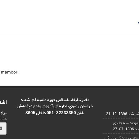
a mamoori
دفتر تبلیغات اسلامی حوزه علمیه قم، شعبه
اشت
خراسان رضوی، اداره کل آموزش، اداره پژوهش
برای
تلفن 32233350-051 داخلی 8605
تشر شد
1396-12-21
مشت
مجموعه سه جلدی
شد
1396-07-27
کتاب « زندگی روی پُل