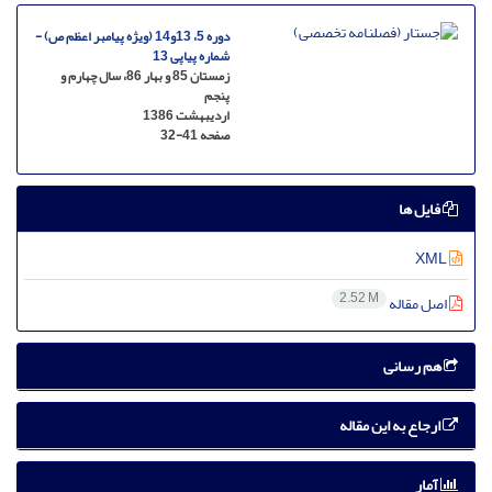
دوره 5، 13و14 (ویژه پیامبر اعظم ص) -
شماره پیاپی 13
زمستان 85 و بهار 86، سال چهارم و
پنجم
اردیبهشت 1386
صفحه
32-41
فایل ها
XML
2.52 M
اصل مقاله
هم رسانی
ارجاع به این مقاله
آمار