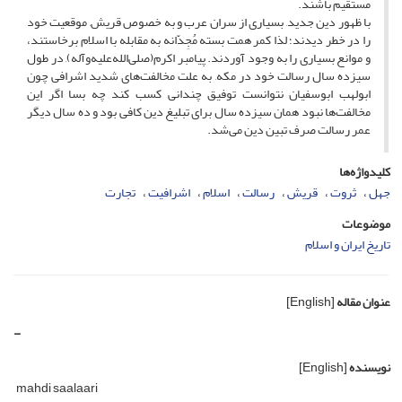
مستقیم باشند.
با ظهور دین جدید, بسیاری از سران عرب و به خصوص قریش, موقعیت خود
را در خطر دیدند؛ لذا کمر همت بسته مُجِدّانه به مقابله با اسلام برخاستند،
و موانع بسیاری را به وجود آوردند. پیامبر اکرم(صلی‌الله‌علیه‌وآله), در طول
سیزده سال رسالت خود در مکه, به علت مخالفت‌های شدید اشرافی چون
ابولهب ابوسفیان نتوانست توفیق چندانی کسب کند چه بسا اگر این
مخالفت‌ها نبود همان سیزده سال برای تبلیغ دین کافی بود و ده سال دیگر
عمر رسالت صرف تبین دین می‌شد.
کلیدواژه‌ها
جهل
ثروت
قریش
رسالت
اسلام
اشرافیت
تجارت
موضوعات
تاریخ ایران و اسلام
عنوان مقاله
[English]
-
نویسنده
[English]
mahdi saalaari