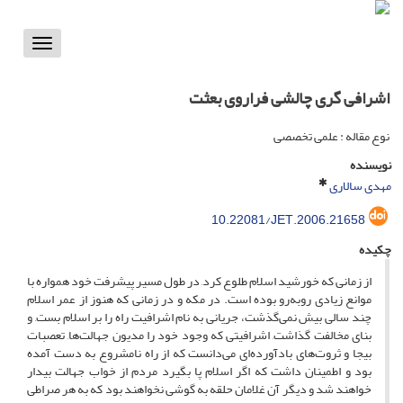
Toggle
vigation
اشرافی گری چالشی فراروی بعثت
نوع مقاله : علمی تخصصی
نویسنده
مهدی سالاری
10.22081/JET.2006.21658
چکیده
از زمانی که خورشید اسلام طلوع کرد, در طول مسیر پیشرفت خود همواره با
موانع زیادی روبه‌رو بوده است. در مکه و در زمانی که هنوز از عمر اسلام
چند سالی بیش نمی‌گذشت، جریانی به نام اشرافیت راه را بر اسلام بست, و
بنای مخالفت گذاشت, اشرافیتی که وجود خود را مدیون جهالت‌ها, تعصبات
بیجا و ثروت‌های بادآورده‌ای می‌دانست که از راه نامشروع به دست آمده
بود و اطمینان داشت که اگر اسلام پا بگیرد مردم از خواب جهالت بیدار
خواهند شد و دیگر آن غلامان حلقه به گوشی نخواهند بود که به هر صراطی