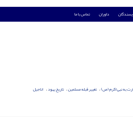
ویسندگان
داوران
تماس با ما
رت به نبی اکرم (ص)
تغییر قبله مسلمین
تاریخ یهود
‌ اناجیل