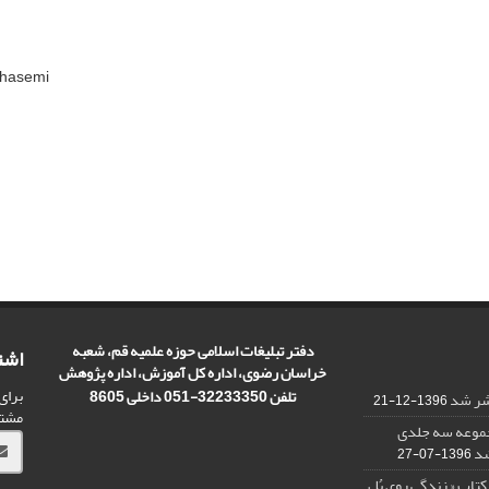
ghasemi
دفتر تبلیغات اسلامی حوزه علمیه قم، شعبه
اشت
خراسان رضوی، اداره کل آموزش، اداره پژوهش
برای
تلفن 32233350-051 داخلی 8605
تشر شد
1396-12-21
مشت
مجموعه سه جلدی
شد
1396-07-27
کتاب « زندگی روی پُل