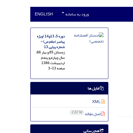
ورود به سامانه
ENGLISH
دوره 5، 13و14 (ویژه
پیامبر اعظم ص) -
شماره پیاپی 13
زمستان 85 و بهار 86،
سال چهارم و پنجم
اردیبهشت 1386
صفحه
3-13
فایل ها
XML
2.67 M
اصل مقاله
هم رسانی