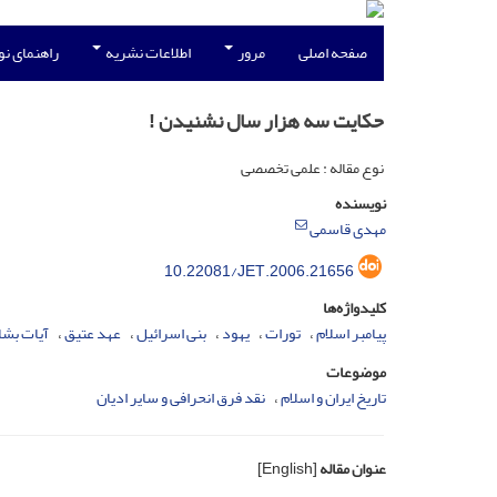
صفحه اصلی
مرور
اطلاعات نشریه
راهنمای ن
حکایت سه هزار سال نشنیدن !
نوع مقاله : علمی تخصصی
نویسنده
مهدی قاسمی
10.22081/JET.2006.21656
کلیدواژه‌ها
پیامبر اسلام
تورات
یهود
بنی اسرائیل
عهد عتیق
آیات بشا
موضوعات
تاریخ ایران و اسلام
نقد فرق انحرافی و سایر ادیان
عنوان مقاله
[English]