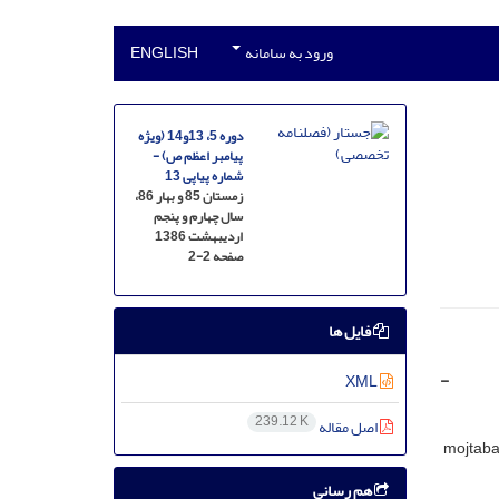
ورود به سامانه
ENGLISH
دوره 5، 13و14 (ویژه
پیامبر اعظم ص) -
شماره پیاپی 13
زمستان 85 و بهار 86،
سال چهارم و پنجم
اردیبهشت 1386
صفحه
2-2
فایل ها
-
XML
239.12 K
اصل مقاله
mojtaba
هم رسانی