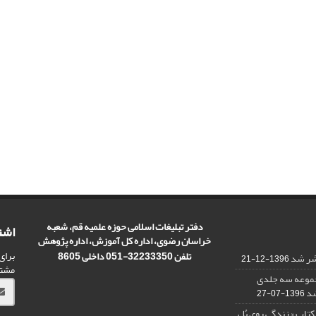
دفتر تبلیغات اسلامی حوزه علمیه قم، شعبه
اشت
خراسان رضوی، اداره کل آموزش، اداره پژوهش
برای
تلفن 32233350-051 داخلی 8605
تشر شد
1396-12-21
مشت
مجموعه سه جلدی
شد
1396-07-27
کتاب « زندگی روی پُل