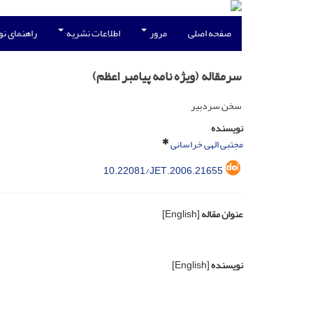
صفحه اصلی
مرور
اطلاعات نشریه
راهنمای ن
سرمقاله (ویژه نامه پیامبر اعظم)
سخن سردبیر
نویسنده
مجتبی الهی خراسانی
10.22081/JET.2006.21655
عنوان مقاله
[English]
نویسنده
[English]