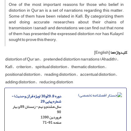
One of the most important reasons for those who belief in
distortion in Qur'an is a set of narrations regarding this matter.
Some of them have been related in Kafi. By categorizing them
and doing accurate researches about their chains of
transmission (sanad) and denotations, we can find out that none
of them has presented the expressed distortion nor has Kulaynī
sought to prove this theory.
کلیدواژه‌ها
[English]
distortion of Qur'an
pretended distortion narrations (Ahadith)
Kafi
criterion
spiritual distortion
thematic distortion
positional distortion
reading distortion
accentual distortion
adding distortion
reducing distortion
دوره 9، 29و30 (ویژه قرآن و حدیث) -
شماره پیاپی 29
سال هشتم و نهم - زمستان 89 و بهار
90
فروردین 1390
صفحه
71-91