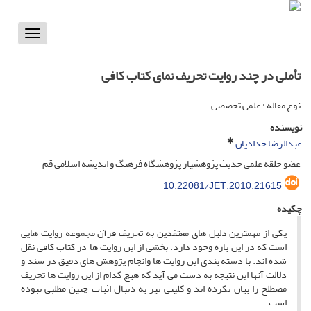
Toggle
vigation
تأملی در چند روایت تحریف نمای کتاب کافی
نوع مقاله : علمی تخصصی
نویسنده
عبدالرضا حدادیان
عضو حلقه علمی حدیث پژوهشیار پژوهشگاه فرهنگ و اندیشه اسلامی قم
10.22081/JET.2010.21615
چکیده
یکی از مهمترین دلیل های معتقدین به تحریف قرآن مجموعه روایت هایی
است که در این باره وجود دارد. بخشی از این روایت ها در کتاب کافی نقل
شده اند. با دسته بندی این روایت ها وانجام پژوهش های دقیق در سند و
دلالت آنها این نتیجه به دست می آید که هیچ کدام از این روایت ها تحریف
مصطلح را بیان نکرده اند و کلینی نیز به دنبال اثبات چنین مطلبی نبوده
است.