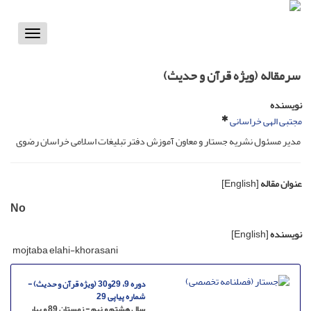
Toggle
vigation
سرمقاله (ویژه قرآن و حدیث)
نویسنده
مجتبی الهی خراسانی
مدیر مسئول نشریه جستار و معاون آموزش دفتر تبلیغات اسلامی خراسان رضوی
عنوان مقاله
[English]
No
نویسنده
[English]
mojtaba elahi-khorasani
دوره 9، 29و30 (ویژه قرآن و حدیث) -
شماره پیاپی 29
سال هشتم و نهم - زمستان 89 و بهار