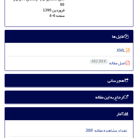
90
فروردین 1390
صفحه
4-6
فایل ها
XML
462.89 K
اصل مقاله
هم رسانی
ارجاع به این مقاله
آمار
تعداد مشاهده مقاله:
388