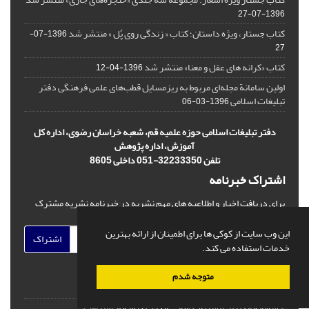
1396-07-27
کتاب جستار، ویژه داستان؛ کتاب « زندگی روی پُل » منتشر شد
1396-07-
27
کتاب «کرانه های عقل و معنا» منتشر شد
1396-04-12
اولین سامانة مجله‌ای مربوط به ریزمسایل‌ قطب‌های علمی فرهنگی دفتر
تبلیغات اسلامی
1396-03-06
دفتر تبلیغات اسلامی حوزه علمیه قم، شعبه خراسان رضوی، اداره کل
آموزش، اداره پژوهش
تلفن 32233350-051 داخلی 8605
اشتراک خبرنامه
برای دریافت اخبار و اطلاعیه های مهم نشریه در خبرنامه نشریه مشترک
شوید.
این وب سایت از کوکی ها برای اطمینان از ارائه بهترین
اشتراک
خدمات استفاده می کند.
متوجه شدم
© سامانه مدیریت نشریات علمی.
قدرت گرفته از
سیناوب