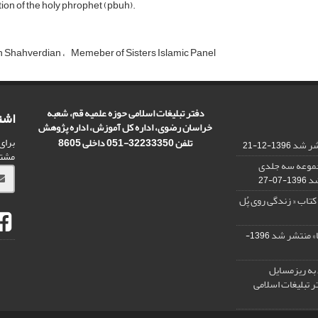
ion of the holy phrophet (pbuh).
h Shahverdian
Memeber of Sisters Islamic Panel
دفتر تبلیغات اسلامی حوزه علمیه قم، شعبه
اشت
خراسان رضوی، اداره کل آموزش، اداره پژوهش
برای
تلفن 32233350-051 داخلی 8605
تشر شد
1396-12-21
مشت
مجموعه سه جلدی
شد
1396-07-27
کتاب « زندگی روی پُل
ا» منتشر شد
1396-
 به ریزمسایل‌
 تبلیغات اسلامی