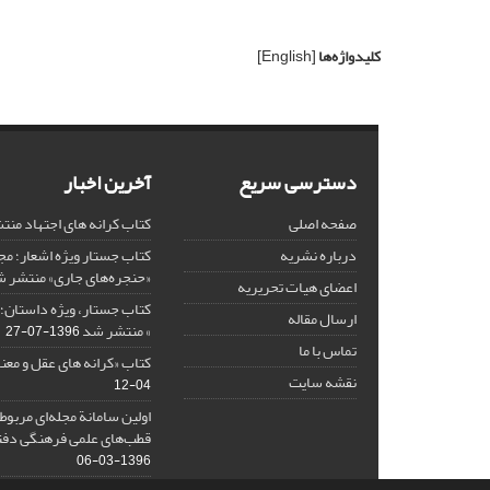
کلیدواژه‌ها
[English]
دسترسی سریع
آخرین اخبار
صفحه اصلی
کتاب کرانه های اجتهاد من
درباره نشریه
کتاب جستار ویژه اشعار؛ 
«حنجره‌های جاری» منتشر 
اعضای هیات تحریریه
کتاب جستار، ویژه داستان؛ 
ارسال مقاله
» منتشر شد
1396-07-27
تماس با ما
کتاب «کرانه های عقل و معن
نقشه سایت
04-12
اولین سامانة مجله‌ای مربوط
قطب‌های علمی فرهنگی دفتر
1396-03-06