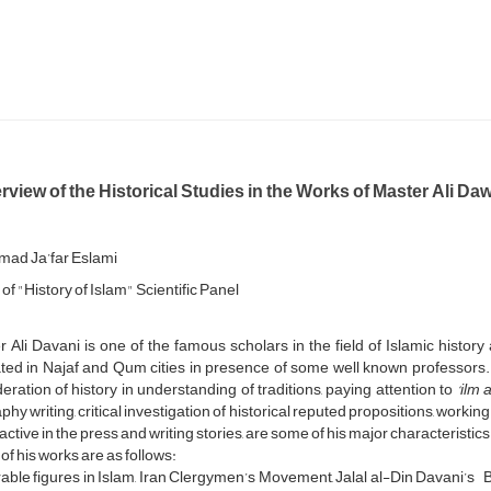
view of the Historical Studies in the Works of Master Ali Da
d Ja’far Eslami
f "History of Islam" Scientific Panel
 Ali Davani is one of the famous scholars in the field of Islamic histor
ed in Najaf and Qum cities in presence of some well known professors. 
eration of history in understanding of traditions, paying attention to
‘ilm a
phy writing, critical investigation of historical reputed propositions, worki
active in the press and writing stories, are some of his major characteristics
f his works are as follows:
ble figures in Islam, Iran Clergymen’s Movement, Jalal al-Din Davani’s B