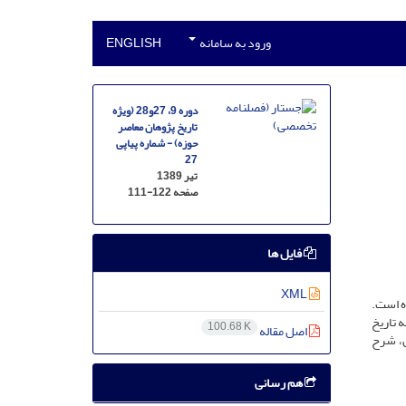
ورود به سامانه
ENGLISH
دوره 9، 27و28 (ویژه
تاریخ پژوهان معاصر
حوزه) - شماره پیاپی
27
تیر 1389
صفحه
111-122
فایل ها
XML
ه است.
 تاریخ
100.68 K
اصل مقاله
ن، شرح
هم رسانی