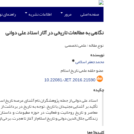
صفحه اصلی
مرور
اطلاعات نشریه
راهنمای ن
نگاهی به مطالعات تاریخی در آثار استاد علی دوانی
نوع مقاله : علمی تخصصی
نویسنده
محمدجعفر اسلامی
عضو حلقه علمی تاریخ اسلام
10.22081/JET.2016.21590
چکیده
استاد علی دوانی از جمله پژوهشگران نام آشنای عرصه تاریخ اسلا
تأکید بر آشنایی مجتهدان با تاریخ، توجه به تاریخ در برداشت ا
معاصر و تاریخ روحانیت و فعالیت در حوزه مطبوعات و داستان
زندگانی جلال الدین دوانی و تاریخ اسلام از آغاز تا هجرت، برخی از
کلیدواژه‌ها