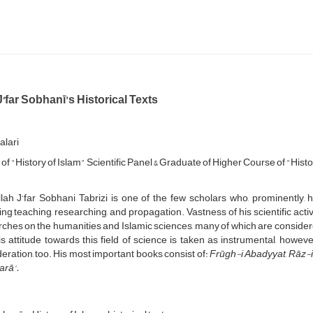
‘far Sobhanī’s Historical Texts
alari
f "History of Islam" Scientific Panel & Graduate of Higher Course of "Histo
lah J‘far Sobhani Tabrizi is one of the few scholars who, prominently, ha
ing teaching, researching, and propagation. Vastness of his scientific activ
ches on the humanities and Islamic sciences, many of which are considere
s attitude towards this field of science is taken as instrumental, howev
eration, too. His most important books consist of:
Frūgh-i Abadyyat
,
Rāz-i
arā‘.