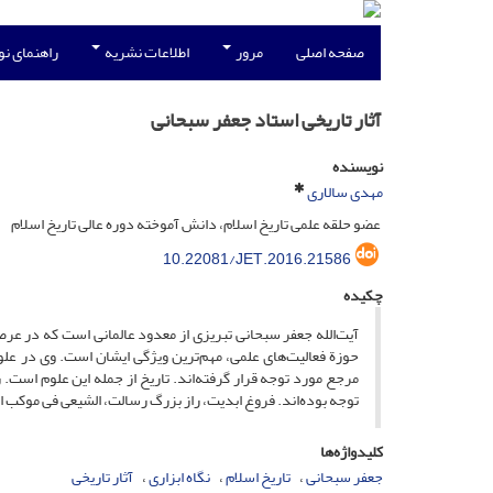
صفحه اصلی
مرور
اطلاعات نشریه
راهنمای ن
آثار تاریخی استاد جعفر سبحانی
نویسنده
مهدی سالاری
عضو حلقه علمی تاریخ اسلام، دانش آموخته دوره عالی تاریخ اسلام
10.22081/JET.2016.21586
چکیده
آیت‌الله جعفر سبحانی تبریزی از معدود عالمانی است که در ع
حوزة فعالیت‌های علمی، مهم‌ترین ویژگی ایشان است. وی در علوم
مرجع مورد توجه قرار گرفته‌اند. تاریخ از جمله این علوم است. 
توجه بوده‌اند. فروغ ابدیت، راز بزرگ رسالت، الشیعى فی موکب التا
کلیدواژه‌ها
جعفر سبحانی
تاریخ اسلام
نگاه ابزاری
آثار تاریخی