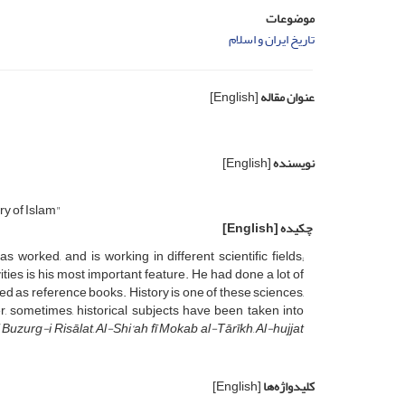
موضوعات
تاریخ ایران و اسلام
عنوان مقاله
[English]
نویسنده
[English]
ry of Islam"
چکیده
[English]
s worked, and is working in different scientific fields;
ities is his most important feature. He had done a lot of
d as reference books. History is one of these sciences,
er, sometimes, historical subjects have been taken into
 Buzurg-i Risālat
,
Al-Shi‘ah fī Mokab al-Tārīkh
,
Al-hujjat
کلیدواژه‌ها
[English]