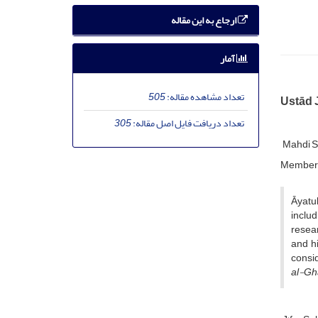
ارجاع به این مقاله
آمار
تعداد مشاهده مقاله:
505
Ustād J
تعداد دریافت فایل اصل مقاله:
305
Mahdi S
Member o
Āyatul
includ
resear
and hi
consid
al-Gh