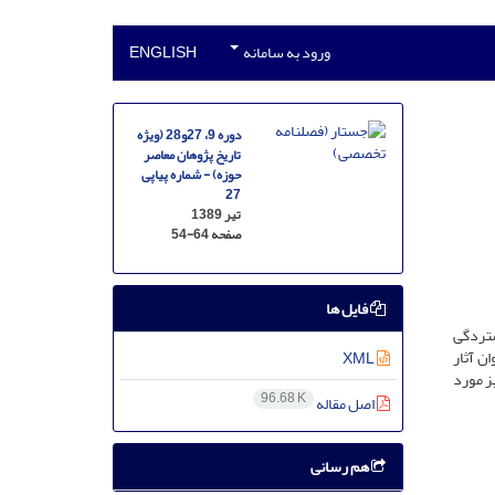
ورود به سامانه
ENGLISH
دوره 9، 27و28 (ویژه
تاریخ پژوهان معاصر
حوزه) - شماره پیاپی
27
تیر 1389
صفحه
54-64
فایل ها
ستردگی
ن آثار
XML
ز مورد
96.68 K
اصل مقاله
هم رسانی