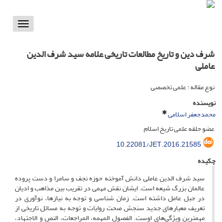
Toggle
vigation
شرف دین و تاریخ مطالعات تاریخی علامه سید شرف الدین
عاملی
نوع مقاله : علمی تخصصی
نویسنده
محمدجعفر اسلامی
عضو حلقه علمی تاریخ اسلام
10.22081/JET.2016.21585
چکیده
سید شرف الدین عاملی دانش آموخته حوزه نجف و سامرا و دست پروده
عالمان بزرگ شیعه است. ایشان نقش مهمی در تقریب بین مذاهب و ادیان
در جبل عامل داشته است. زمان شناسی و توجه به نیازها، نوآوری در
تعریف معیارهای جدید سنجش صحت روایات و توجه به مسائل تاریخی از
مهمترین ویژگی‌های اوست. الفصول المهمه، المراجعات، النص و الاجتهاد،