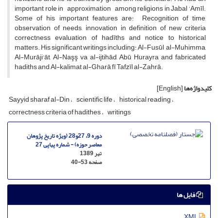
important role in approximation among religions in Jabal ‘Amīl.
Some of his important features are: Recognition of time,
observation of needs, innovation in definition of new criteria
correctness evaluation of hadīths and notice to historical
matters. His significant writings including: Al-Fusūl al-Muhimma,
Al-Murāji‘āt, Al-Naşş va al-ijtihād, Abū Hurayra and fabricated
hadiths and Al-kalimat al-Gharā fī Tafzīl al-Zahrā.
کلیدواژه‌ها
[English]
Sayyid sharaf al-Din
scientific life
historical reading
correctness criteria of hadithes
writings
دوره 9، 27و28 (ویژه تاریخ پژوهان
معاصر حوزه) - شماره پیاپی 27
تیر 1389
صفحه
40-53
فایل ها
XML