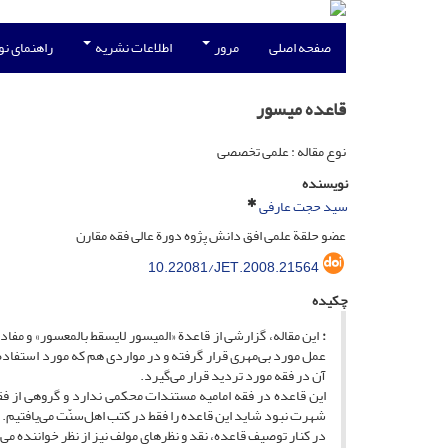
صفحه اصلی
مرور
اطلاعات نشریه
راهنمای ن
قاعده میسور
نوع مقاله : علمی تخصصی
نویسنده
سید حجت عارفی
عضو حلقة علمی افق دانش پژوه دورة عالی فقه مقارن
10.22081/JET.2008.21564
چکیده
:
این مقاله، گزارشی از قاعدة «المیسور لایسقط بالمعسور» و مفا
عمل مورد بی‌مهری قرار گرفته و در مواردی هم که مورد استفاده ق
آن در فقه مورد تردید قرار می‌گیرد.
این قاعده در فقه امامیه مستندات محکمی ندارد و گروهی از فقه
شهرت نبود شاید این قاعده را فقط در کتب اهل‌سنّت می‌یافتیم.
در کنار توصیف قاعده، نقد و نظرهای مولف نیز از نظر خواننده می