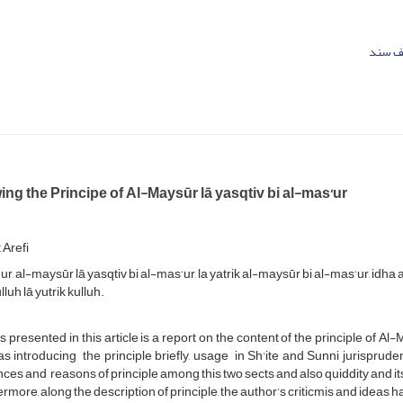
 سند
ng the Principe of Al-Maysūr lā yasqtiv bi al-mas‘ur
 Arefi
ur, al-maysūr lā yasqtiv bi al-mas‘ur, la yatrik al-maysūr bi al-mas‘ur, idh
lluh lā yutrik kulluh.
s presented in this article is a report on the content of the principle of Al
as introducing the principle briefly, usage in Sh'ite and Sunni jurisprud
ces and reasons of principle among this two sects and also quiddity and its 
rmore, along the description of principle, the author’s criticmis and ideas 