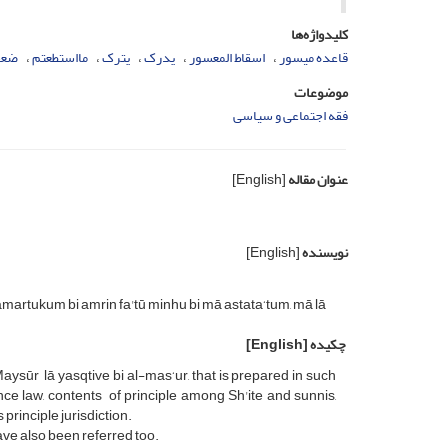
کلیدواژه‌ها
قاعده میسور
اسقاط المعسور
یدرک
یترک
مااستطعتم
ضعف
موضوعات
فقه اجتماعی و سیاسی
عنوان مقاله
[English]
نویسنده
[English]
a amartukum bi amrin fa'tū minhu bi mā astata‘tum, mā lā
چکیده
[English]
-Maysūr lā yasqtive bi al-mas‘ur, that is prepared in such
ence law, contents of principle among Sh'ite and sunnis,
principle jurisdiction.
have also been referred too.