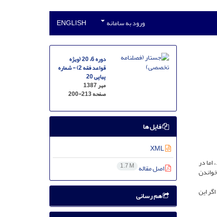
ورود به سامانه
ENGLISH
دوره 6، 20 (ویژه
قواعد فقه 2) - شماره
پیاپی 20
مهر 1387
صفحه
200-213
فایل ها
XML
اما در
1.7 M
اصل مقاله
 خواندن
گر این
هم رسانی