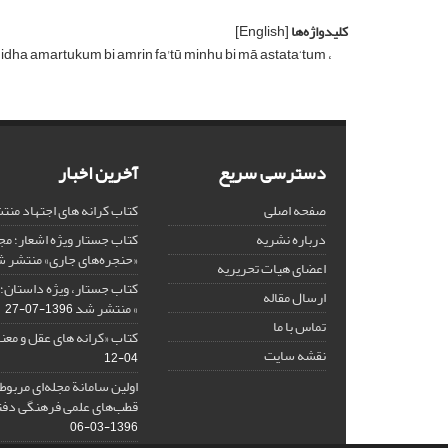
کلیدواژه‌ها
[English]
idha amartukum bi amrin fa'tū minhu bi mā astata‘tum
دسترسی سریع
آخرین اخبار
صفحه اصلی
کتاب کرانه های اجتهاد من
درباره نشریه
کتاب جستار ویژه اشعار؛ 
«حنجره‌های جاری» منتشر 
اعضای هیات تحریریه
کتاب جستار، ویژه داستان؛ 
ارسال مقاله
» منتشر شد
1396-07-27
تماس با ما
کتاب «کرانه های عقل و معن
نقشه سایت
04-12
اولین سامانة مجله‌ای مربوط
قطب‌های علمی فرهنگی دفتر
1396-03-06