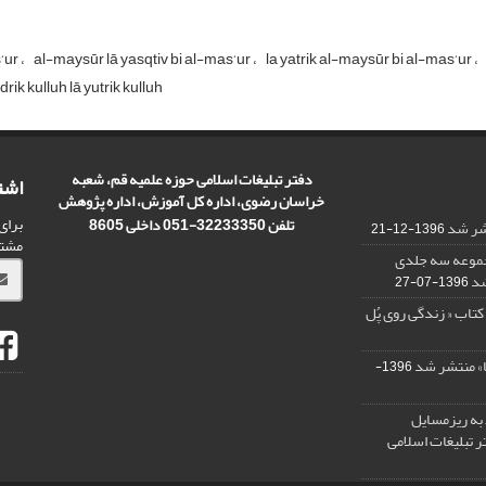
‘ur
al-maysūr lā yasqtiv bi al-mas‘ur
la yatrik al-maysūr bi al-mas‘ur
rik kulluh lā yutrik kulluh
دفتر تبلیغات اسلامی حوزه علمیه قم، شعبه
اشت
خراسان رضوی، اداره کل آموزش، اداره پژوهش
برای
تلفن 32233350-051 داخلی 8605
تشر شد
1396-12-21
مشت
مجموعه سه جلدی
شد
1396-07-27
کتاب « زندگی روی پُل
ا» منتشر شد
1396-
 به ریزمسایل‌
 تبلیغات اسلامی