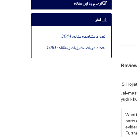
ارجاع به این مقاله
آمار
تعداد مشاهده مقاله:
3,044
تعداد دریافت فایل اصل مقاله:
1,061
Reviewi
S. Hojjat
: al-mas‘
yudrik ku
What i
parts 
eviden
Furthe