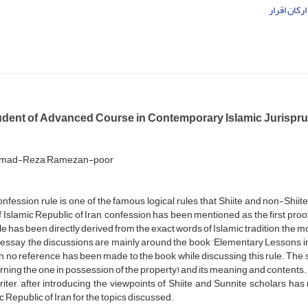
ارکان اقرار
udent of Advanced Course in Contemporary Islamic Jurispr
ad-Reza Ramezan-poor
nfession rule is one of the famous logical rules that Shiite and non-Shiite 
 Islamic Republic of Iran, confession has been mentioned as the first pro
ule has been directly derived from the exact words of Islamic tradition, the m
s essay, the discussions are mainly around the book ‘Elementary Lessons in 
, no reference has been made to the book while discussing this rule. The 
ning the one in possession of the property) and its meaning and contents.
iter, after introducing the viewpoints of Shiite and Sunnite scholars ha
c Republic of Iran for the topics discussed.