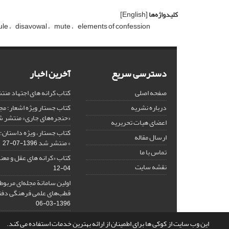
کلیدواژه‌ها
[English]
ule
disavowal
mute
elements of confession
دسترسی سریع
آخرین اخبار
صفحه اصلی
کتاب کرانه های اجتهاد من
درباره نشریه
کتاب جستار ویژه اشعار؛ 
«حنجره‌های جاری» منتشر 
اعضای هیات تحریریه
کتاب جستار، ویژه داستان؛ 
ارسال مقاله
» منتشر شد
1396-07-27
تماس با ما
کتاب «کرانه های عقل و معن
نقشه سایت
04-12
اولین سامانة مجله‌ای مربوط
قطب‌های علمی فرهنگی دفتر
1396-03-06
این وب سایت از کوکی ها برای اطمینان از ارائه بهترین خدمات استفاده می کند.
© سامانه مدیریت نشریات علمی.
قدرت گرفته از
سیناوب