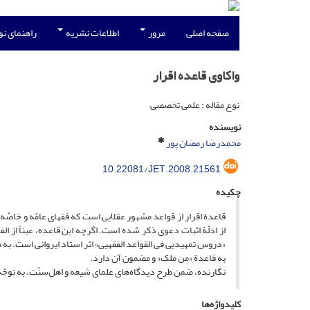
صفحه اصلی
مرور
اطلاعات نشریه
راهنمای ن
واکاوی قاعده اقرار
نوع مقاله : علمی تخصصی
نویسنده
محمدرضا رمضان پور
10.22081/JET.2008.21561
چکیده
قاعدة اقرار از قواعد مشهور عقلایی است که فقهای عامّه و خاصّه 
از ادلّة اثبات دعوی ذکر شده است. اگرچه این قاعده، عیناً از ال
«دروس تمهیدیى فی القواعد الفقهیى» اثر استاد ایروانی است. به
به قاعدة «من ملک» و مضمون آن دارد.
نگارنده، ضمن طرح دیدگاه‌‌های علمای شیعه و اهل‌سنّت، به توج
کلیدواژه‌ها