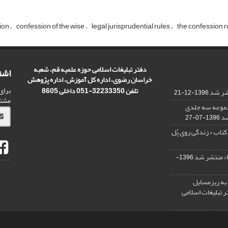
ion
confession of the wise
legal jurisprudential rules
the confession r
دفتر تبلیغات اسلامی حوزه علمیه قم، شعبه
اشت
خراسان رضوی، اداره کل آموزش، اداره پژوهش
برای
تلفن 32233350-051 داخلی 8605
تشر شد
1396-12-21
مشت
مجموعه سه جلدی
شد
1396-07-27
کتاب « زندگی روی پُل
ا» منتشر شد
1396-
 به ریزمسایل‌
 تبلیغات اسلامی