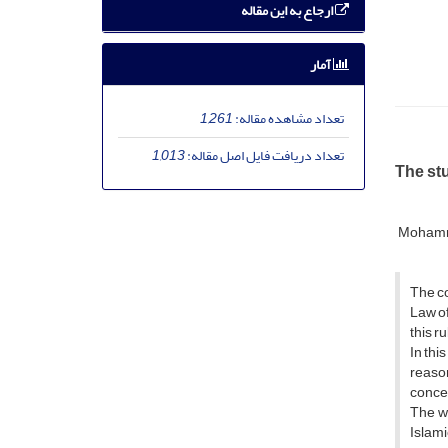
ارجاع به این مقاله
آمار
تعداد مشاهده مقاله:
1,261
تعداد دریافت فایل اصل مقاله:
1,013
The st
Mohamm
The co
Law of
this r
In thi
reason
concer
The wr
Islami