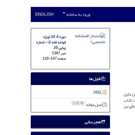
ورود به سامانه
ENGLISH
دوره 6، 20 (ویژه
قواعد فقه 2) - شماره
پیاپی 20
مهر 1387
صفحه
125-147
فایل ها
XML
ین دلیل
ب، کتاب
2.61 M
اصل مقاله
ای نیز
هم رسانی