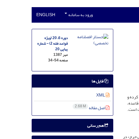
ورود به سامانه
ENGLISH
دوره 6، 20 (ویژه
قواعد فقه 2) - شماره
پیاپی 20
مهر 1387
صفحه
34-54
فایل ها
XML
کرده و
قاعده،
2.68 M
اصل مقاله
ت است.
هم رسانی
 ‌حرج» در