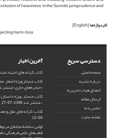
' exclusion of heaviness' in the Sunnite jurisprudence and
کلیدواژه‌ها
[English]
ejecting harm/loss
دسترسی سریع
آخرین اخبار
صفحه اصلی
کتاب کرانه های اجتهاد من
درباره نشریه
کتاب جستار ویژه اشعار؛ 
«حنجره‌های جاری» منتشر 
اعضای هیات تحریریه
کتاب جستار، ویژه داستان؛ 
ارسال مقاله
» منتشر شد
1396-07-27
تماس با ما
کتاب «کرانه های عقل و معن
نقشه سایت
04-12
اولین سامانة مجله‌ای مربوط
قطب‌های علمی فرهنگی دفتر