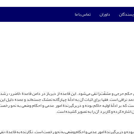
ویسندگان
داوران
تماس با ما
 حکم حرجی و مشقّت‌زا نفی می‌شود. این قاعده از دیرباز در دامن قاعدة «لاضرر» رشد 
د نراقی است. فقها برای اثبات آن به ادلّة چهارگانه تمسّک جسته‌‌اند و عمده دلیل این 
 که بر ادلّة اولیه حاکم بوده و دربرگیرندة امور عدمی ‌و احکام وضعی به نحو رخص
ن اشاره کرده و کاربرد آن را به تصویر کشیده است.
بوده و دربرگیرندة امور عدمی ‌و احکام وضعی به نحو رخصت است. نگارنده به قاعدة «نفی