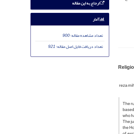
ارجاع به این مقاله
آمار
تعداد مشاهده مقاله:
900
تعداد دریافت فایل اصل مقاله:
921
Religio
reza mi
The ru
based 
who ha
The ju
the Ho
of ex