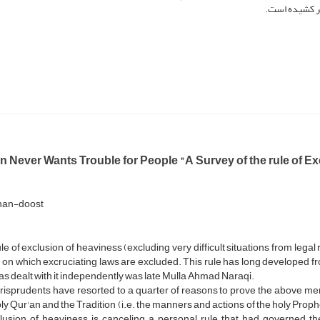
یر کشیده است.
n Never Wants Trouble for People "A Survey of the rule of E
han-doost
le of exclusion of heaviness (excluding very difficult situations from legal
on which excruciating laws are excluded. This rule has long developed from 
s dealt with it independently was late Mulla Ahmad Naraqi.
risprudents have resorted to a quarter of reasons to prove the above men
ly Qur'an and the Tradition (i.e. the manners and actions of the holy Proph
clusion of heaviness is canceling a personal rule that had governed th