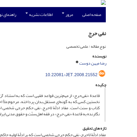
صفحه اصلی
مرور
اطلاعات نشریه
راهنمای ن
نفی حرج
نوع مقاله : علمی تخصصی
نویسنده
رضا میهن دوست
10.22081/JET.2008.21552
چکیده
قاعدة «نفی‌حرج» از مهم‌ترین قواعد فقهی است که به استناد آن
نخستین کسی که به گونه‌ای مستقل بدان پرداخته، مرحوم ملاّ احم
کتاب و سنت است. مفاد ادلّة لاحرج، نفی حکم حرجی شخصی است
نگارنده به قاعدة «نفی ‌حرج» در فقه اهل‌سنّت و حقوق مدنی ایرا
تازه های تحقیق
مفاد ادلّة لاحرج، نفی حکم حرجی شخصی است که بر ادلّة اولیه حاکم 