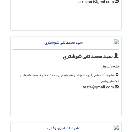
gmil.com
a.rezaii.t
سید محمد تقی شوشتری
فقه و اصول
عضو هیأت علمی گروه آموزشی علوم قرآن و حدیث دفتر تبلیغات اسلامی
خراسان رضوی
gmail.com
test4