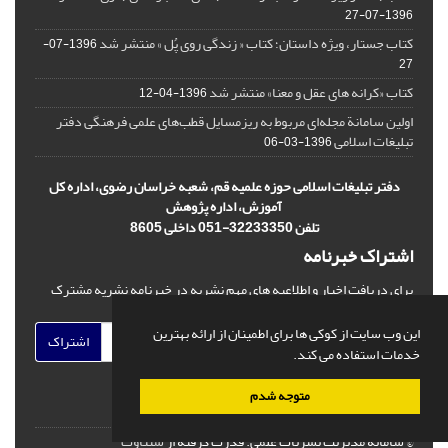
1396-07-27
کتاب جستار، ویژه داستان؛ کتاب « زندگی روی پُل » منتشر شد
1396-07-
27
کتاب «کرانه های عقل و معنا» منتشر شد
1396-04-12
اولین سامانة مجله‌ای مربوط به ریزمسایل‌ قطب‌های علمی فرهنگی دفتر
تبلیغات اسلامی
1396-03-06
دفتر تبلیغات اسلامی حوزه علمیه قم، شعبه خراسان رضوی، اداره کل
آموزش، اداره پژوهش
تلفن 32233350-051 داخلی 8605
اشتراک خبرنامه
برای دریافت اخبار و اطلاعیه های مهم نشریه در خبرنامه نشریه مشترک
شوید.
این وب سایت از کوکی ها برای اطمینان از ارائه بهترین
اشتراک
خدمات استفاده می کند.
متوجه شدم
© سامانه مدیریت نشریات علمی.
قدرت گرفته از
سیناوب