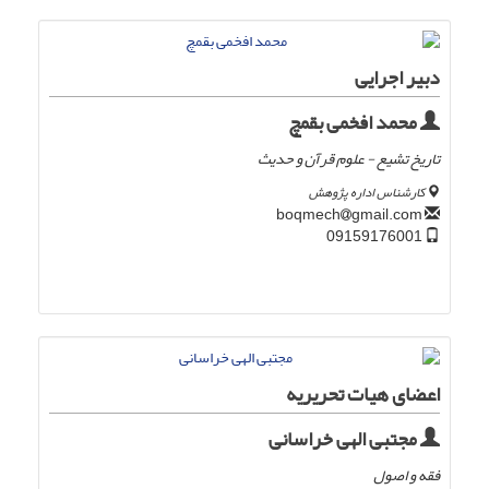
دبیر اجرایی
محمد افخمی بقمچ
تاریخ تشیع - علوم قرآن و حدیث
کارشناس اداره پژوهش
gmail.com
boqmech
09159176001
اعضای هیات تحریریه
مجتبی الهی خراسانی
فقه و اصول