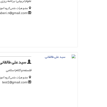
علوم تربیتی؛ برنامه ریزی
عضو هیأت علمی گروه آموز
gmail.com
a.saberi.n
سید علی طالقانی
فلسفه و کلام اسلامی
عضو هیأت علمی گروه آموز
gmail.com
test1