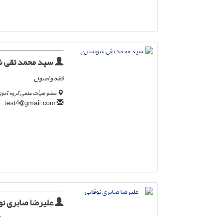
سید محمد تقی 
فقه و اصول
عضو هیأت علمی گروه آموز
gmail.com
test4
علیرضا صابری نو