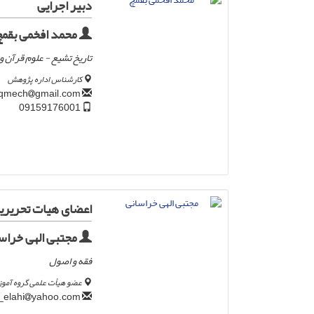
دبیر اجرایی
محمد افخمی بقمچ
تاریخ تشیع - علوم قرآن 
کارشناس اداره پژوهش
gmail.com
boqmech
09159176001
اعضای هیات تحریری
مجتبی الهی خراس
فقه و اصول
عضو هیأت علمی گروه آموز
yahoo.com
moj_elahi