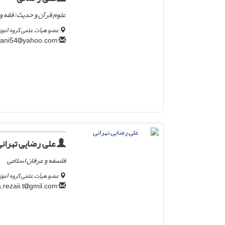
علوم قرآن و حدیث؛ فقه و
عضو هیأت علمی گروه آموز
yahoo.com
ali.rahmani54
علی رضایی تهران
فلسفه و عرفان اسلامی
عضو هیأت علمی گروه آموز
gmil.com
a.rezaii.t