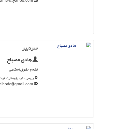
yahoo.com
ali.rahmani54
سردبیر
هادی مصباح
فقه و حقوق اسلامی
رییس اداره پژوهش اداره
gmail.com
h.mesbaholhoda