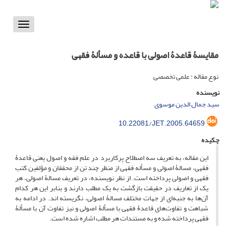
Toggle
vigation
مقایسۀ قاعدۀ اصولی با قاعده و مسألۀ فقهی
نوع مقاله : علمی تخصصی
نویسنده
سید جمال‏ الدین موسوی
10.22081/JET.2005.64659
چکیده
این مقاله، به تعریف سه اصطلاح پرکاربرد در علم فقه و اصول یعنی قاعدۀ
فقهی، مسالۀ اصولی و مسأله فقهی از منظر چند تن از محققان و مؤلفین کتب
فقهی و اصولی پرداخته است. از نظر نویسنده، در تعریف مسالۀ اصولی، هر
یک از تعاریف در حقیقت بازگشت به یک مطلب دارند و بنابر این هر کدام
آن‌ها به جنبه‌ای از جهات مختلف مسالۀ اصولی، نگریسته‏ اند. در ادامه به
شباهت‌ و تفاوت‌های قاعدۀ فقهی با مسألۀ اصولی و نیز تفاوت آن با مسألۀ
فقهی پرداخته شده و به مستندات هر مطلب اشاره شده است.