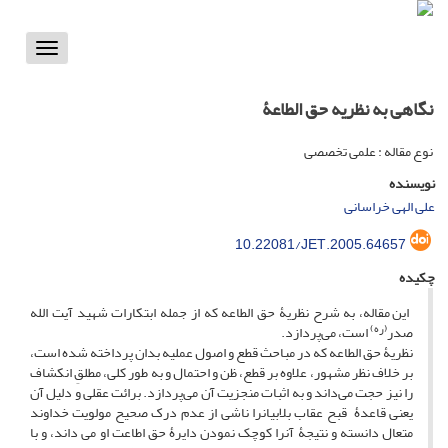
Toggle
vigation
نگاهی به نظریه حق الطاعۀ
نوع مقاله : علمی تخصصی
نویسنده
علی الهی خراسانی
10.22081/JET.2005.64657
چکیده
این مقاله، به شرح نظریۀ حق الطاعه که از جمله ابتکارات شهید آیت الله
(ره)
صدر
است، می‌پردازد.
نظریۀ حق الطاعه که در مباحث قطع و اصول عملیه بدان پرداخته شده است،
بر خلاف نظر مشهور، علاوه بر قطع، ظن و احتمال و به طور کلی، مطلقِ انکشاف
را نیز حجت می‌داند و به اثبات منجزیت آن می‌پردازد. برائت عقلی و دلیل آن
یعنی قاعدۀ قبح عقاب بلابیان‏را ناشی از عدم درک صحیح مولویت خداوند
متعال دانسته و نتیجۀ آن‏را کوچک نمودن دایرۀ حق اطاعت او می داند، و با