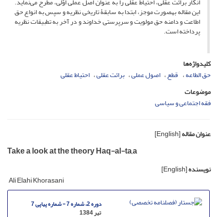
انکار برائت عقلی، احتیاط عقلی را به عنوان اصل عملی اوّلی، مطرح می‌نماید.
این مقاله به‏صورت موجز، ابتدا به سابقۀ تاریخی نظریه و سپس به انواع حق
اطاعت و دامنه حق مولویت و سرپرستی خداوند و در آخر به تطبیقات نظریه
پرداخته است.
کلیدواژه‌ها
حق الطاعه
‏ قطع
‏اصول عملی‏
‏برائت عقلی‏
احتیاط عقلی
موضوعات
فقه اجتماعی و سیاسی
عنوان مقاله
[English]
Take a look at the theory Haq-al-ta,a
نویسنده
[English]
Ali Elahi Khorasani
دوره 2، شماره 7 - شماره پیاپی 7
تیر 1384