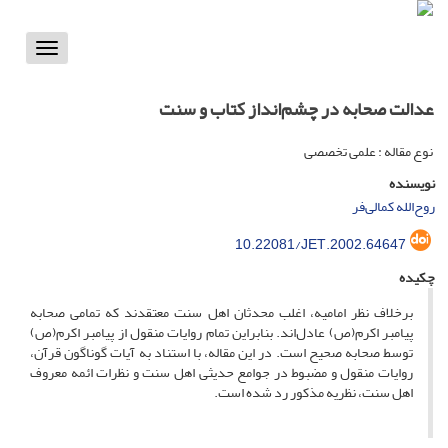
Toggle
vigation
عدالت صحابه در چشم‌انداز کتاب و سنت
نوع مقاله : علمی تخصصی
نویسنده
روح‌الله کمالی‌فر
10.22081/JET.2002.64647
چکیده
برخلاف نظر امامیه، اغلب محدثان اهل سنت معتقدند که تمامی صحابه
پیامبر اکرم(ص) عادل‌اند. بنابراین تمام روایات منقول از پیامبر اکرم(ص)
توسط صحابه صحیح است. در این مقاله، با استناد به آیات گوناگون قرآن،
روایات منقول و مضبوط در جوامع حدیثی اهل سنت و نظرات ائمه معروف
اهل سنت، نظریه مذکور رد شده است.