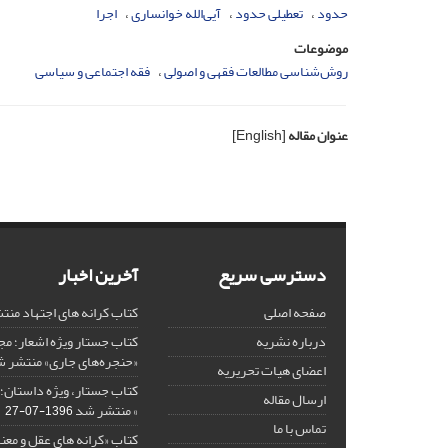
حدود
تعطیلی حدود
آیى‌الله خوانساری
اجرا
موضوعات
روش‌شناسی مطالعات فقهی و اصولی
فقه اجتماعی و سیاسی
عنوان مقاله
[English]
دسترسی سریع
آخرین اخبار
صفحه اصلی
کتاب کرانه های اجتهاد من
درباره نشریه
کتاب جستار ویژه اشعار؛ 
«حنجره‌های جاری» منتشر 
اعضای هیات تحریریه
کتاب جستار، ویژه داستان؛ 
ارسال مقاله
» منتشر شد
1396-07-27
تماس با ما
کتاب «کرانه های عقل و معن