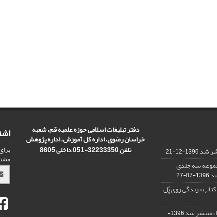
دفتر تبلیغات اسلامی حوزه علمیه قم، شعبه
اشت
خراسان رضوی، اداره کل آموزش، اداره پژوهش
برای
تلفن 32233350-051 داخلی 8605
تشر شد
1396-12-21
مشت
مجموعه سه جلدی
شد
1396-07-27
کتاب « زندگی روی پُل
ا» منتشر شد
1396-