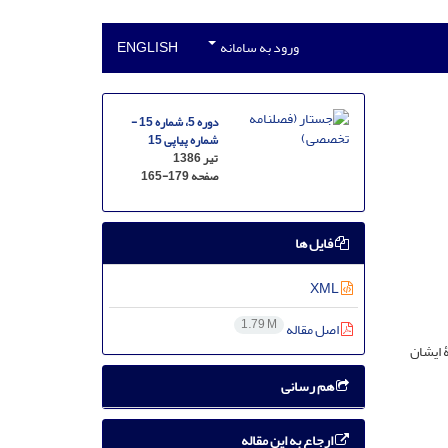
ورود به سامانه
ENGLISH
دوره 5، شماره 15 -
شماره پیاپی 15
تیر 1386
صفحه
165-179
فایل ها
XML
1.79 M
اصل مقاله
 ایشان
هم رسانی
ارجاع به این مقاله