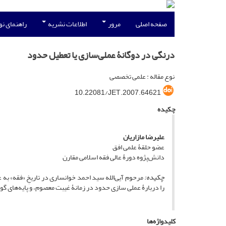
صفحه اصلی
مرور
اطلاعات نشریه
راهنمای ن
درنگی در دو‌‌گانۀ عملی‌سازی یا تعطیل حدود
نوع مقاله : علمی تخصصی
10.22081/JET.2007.64621
چکیده
علیرضا مازاریان
عضو حلقۀ علمی افق
دانش‌پژوه دورۀ عالی فقه اسلامی مقارن
چکیده:
مرحوم آیى‌الله سید احمد خوانساری در تاریخِ «فقه» به
را دربارۀ عملی سازی حدود در زمانۀ غیبت معصوم، و پایه‌های گون
کلیدواژه‌ها