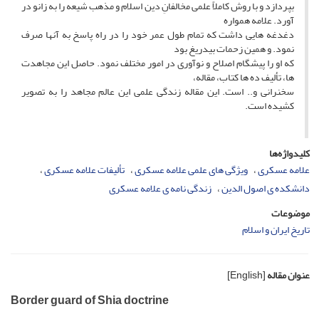
بپردازد و با روش کاملاً علمی مخالفانِ دین اسلام و مذهب شیعه را به زانو در
آورد. علامه همواره
دغدغه هایی داشت که تمام طول عمر خود را در راه پاسخ به آنها صرف
نمود. و همین زحمات بیدریغ بود
که او را پیشگام اصلاح و نوآوری در امور مختلف نمود. حاصل این مجاهدت
ها، تألیف ده ها کتاب، مقاله،
سخنرانی و.. است. این مقاله زندگی علمی این عالم مجاهد را به تصویر
کشیده است.
کلیدواژه‌ها
علامه عسکری
ویژگی های علمی علامه عسکری
تألیفات علامه عسکری
دانشکده ی اصول الدین
زندگی نامه ی علامه عسکری
موضوعات
تاریخ ایران و اسلام
عنوان مقاله
[English]
Border guard of Shia doctrine