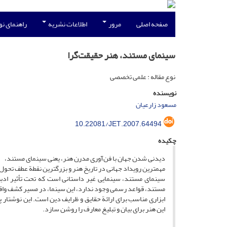
صفحه اصلی
مرور
اطلاعات نشریه
راهنمای ن
سینمای مستند، هنر حقیقت‌گرا
نوع مقاله : علمی تخصصی
نویسنده
مسعود زارعیان
10.22081/JET.2007.64494
چکیده
دیدنی شدن جهان با فن‌آوری مدرن هنر، یعنی سینمای مستند،
‌مهمترین رویداد جهانی در تاریخ هنر و بزرگترین نقطة عطف تحول 
سینمای مستند، سینمایی غیر داستانی است که تحت تأثیر ادبیات
مستند، قواعد رسمی وجود ندارد، این سینما، در مسیر کشف واقعی
ابزاری مناسب برای ارائة حقایق و ظرایف دین است. این نوشتار 
این هنر برای بیان و تبلیغ معارف را روشن سازد.