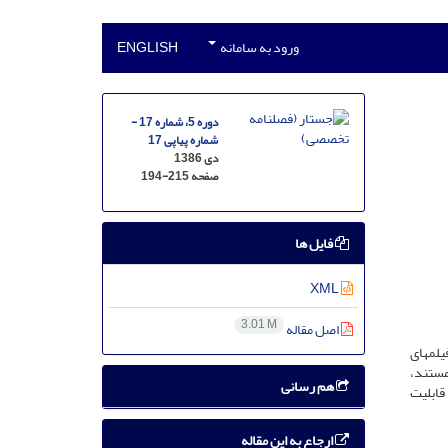
ورود به سامانه
ENGLISH
دوره 5، شماره 17 -
شماره پیاپی 17
دی 1386
صفحه
194-215
فایل ها
XML
3.01 M
اصل مقاله
یلمهای
مستند،
هم رسانی
قابلیت
ارجاع به این مقاله