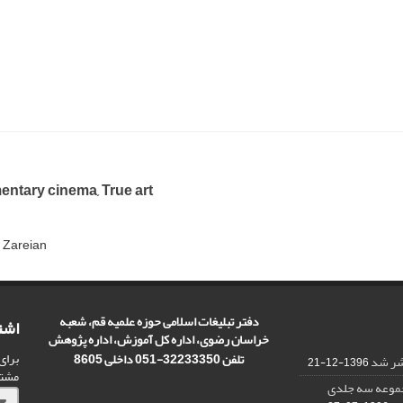
ntary cinema, True art
 Zareian
دفتر تبلیغات اسلامی حوزه علمیه قم، شعبه
اشت
خراسان رضوی، اداره کل آموزش، اداره پژوهش
برای
تلفن 32233350-051 داخلی 8605
تشر شد
1396-12-21
مشت
مجموعه سه جلدی