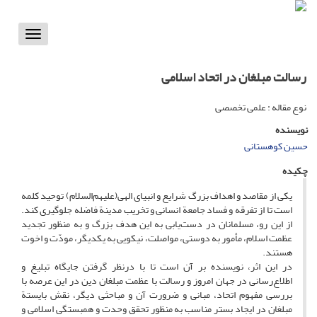
Toggle
vigation
رسالت مبلغان در اتحاد اسلامی
نوع مقاله : علمی تخصصی
نویسنده
حسین کوهستانی
چکیده
یکی از مقاصد و اهداف بزرگ شرایع و انبیای الهی(علیهم‌السلام) توحید کلمه
است تا از تفرقه و فساد جامعة انسانی و تخریب مدینة فاضله جلوگیری کند.
از این رو، مسلمانان در دست‌یابی به این هدف بزرگ و به منظور تجدید
عظمت اسلام، مأمور به دوستی، مواصلت، نیکویی به یکدیگر، مودّت و اخوت
هستند.
در این اثر، نویسنده بر آن است تا با درنظر گرفتن جایگاه تبلیغ و
اطلاع‌رسانی در جهان امروز و رسالت با عظمت مبلغان دین در این عرصه با
بررسی مفهوم اتحاد، مبانی و ضرورت آن و مباحثی دیگر، نقش بایستة
مبلغان در ایجاد بستر مناسب به منظور تحقق وحدت و همبستگی اسلامی و