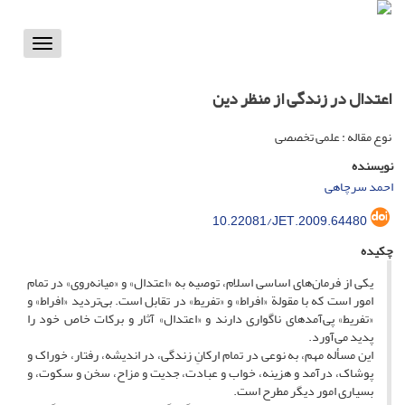
Toggle
vigation
اعتدال در زندگی از منظر دین
نوع مقاله : علمی تخصصی
نویسنده
احمد سرچاهی
10.22081/JET.2009.64480
چکیده
یکی از فرمان‌های اساسی اسلام، توصیه به «اعتدال» و «میانه‌روی» در تمام
امور است که با مقولة «افراط» و «تفریط» در تقابل است. بی‌تردید «افراط» و
«تفریط» پی‌آمدهای ناگواری دارند و «اعتدال» آثار و برکات خاص خود را
پدید می‌آورد.
این مسأله مهم، به نوعی در تمام ارکانِ زندگی، در اندیشه، رفتار، خوراک و
پوشاک، درآمد و هزینه، خواب و عبادت، جدیت و مزاح، سخن و سکوت، و
بسیاری امور دیگر مطرح است.