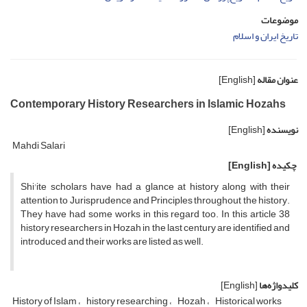
موضوعات
تاریخ ایران و اسلام
عنوان مقاله
[English]
Contemporary History Researchers in Islamic Hozahs
نویسنده
[English]
Mahdi Salari
چکیده
[English]
Shi'ite scholars have had a glance at history along with their
attention to Jurisprudence and Principles throughout the history.
They have had some works in this regard too. In this article 38
history researchers in Hozah in the last century are identified and
introduced and their works are listed as well.
کلیدواژه‌ها
[English]
History of Islam
history researching
Hozah
Historical works