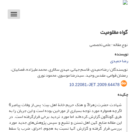
Toggle
vigation
گواه مظلومیت
نوع مقاله : علمی تخصصی
نویسنده
رضا حمیدی
نویسندگان: رضاحمیدی، قاسم جهانی، مهدی سالاری، محمدعلیزاده، قصابیان،
رمضان قوامی، مقدس وحید، سیدرضا موسوی، محمود نوری
10.22081/JET.2009.64478
چکیده
شهادت حضرت زهرا3 و هتک حریم خانة اهل بیت: پس از وفات پیامبر6
اگرچه همواره مورد توجه بسیاری از مورخین بوده است و این جریان را به
طرق گوناگون گزارش کرده‌اند اما مورد تردید برخی قرارگرفته است. در
این مقاله منابع کهن اهل‌ تسنن و تشیع و سپس پژوهش‌های جدید مورد
بررسی قرار گرفته و گزارش آنها نسبت به هجوم، احراق، ضرب یا سقط