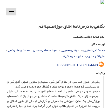
Toggle
vigation
نگاهی به درس‌نامة اخلاق ‌‌حوزة علمیة قم
نوع مقاله : علمی تخصصی
نویسندگان
محمد تقی استیری
مجتبی معموری
سید مصطفی حسنی
محمد رضا نودهی
علی اکبر دلیری
داوود درویش نیا
10.22081/JET.2009.64449
چکیده
یکی از اصول اساسی در نظام آموزشی، تنظیم و تدوین متون آموزشی و
درسی است که همواره مورد توجه علما و فضلاء حوزه بوده و می‌باشد.
تدوین متون درسی، تابعی از اهداف نظام آموزشی، رشته تحصیلی، طول
دوره و میزان درک دانش‌پژوه و طلبه است. ما با بررسی برخی از شاخصه‌ها و
ویژگی‌های یک متن آموزشی به معرفی و گزارش اجمالی از متون اخلاق و
تربیت که امروزه در اختیار طلاب جوان قرار گرفته پرداخته و آنها را معرفی