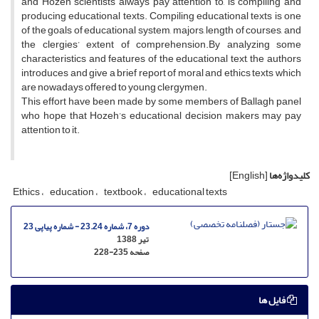
and Hozeh scientists always pay attention to, is compiling and
producing educational texts. Compiling educational texts is one
of the goals of educational system, majors, length of courses, and
the clergies’ extent of comprehension.By analyzing some
characteristics and features of the educational text, the authors
introduces and give a brief report of moral and ethics texts which
are nowadays offered to young clergymen.
This effort have been made by some members of Ballagh panel
who hope that Hozeh’s educational decision makers may pay
attention to it.
کلیدواژه‌ها
[English]
Ethics
education
textbook
educational texts
دوره 7، شماره 23.24 - شماره پیاپی 23
تیر 1388
صفحه
228-235
فایل ها