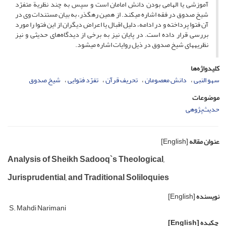
آموزشی یا الهامی بودن دانش امامان است و سپس به چند نظریة متفرّد
شیخ صدوق در فقه اشاره می‏کند. از همین رهگذر، به بیان مستندات وی در
آن فتوا پرداخته و در ادامه، دلیل اقبال یا اعراض دیگران از این فتوا را مورد
بررسی قرار داده است. در پایان نیز به برخی از دیدگاه‌های حدیثی و نیز
نظریه‏های شیخ صدوق در ذیل روایات اشاره می‏شود.
کلیدواژه‌ها
سهو النبی
دانش معصومان
تحریف قرآن
تفرّد فتوایی
شیخ صدوق
موضوعات
حدیث‌پژوهی
عنوان مقاله
[English]
Analysis of Sheikh Sadooq`s Theological,
Jurisprudential, and Traditional Soliloquies
نویسنده
[English]
S. Mahdi Narimani
چکیده
[English]