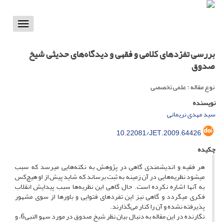
Toggle
vigation
بررسی تفرّدهای کلامی و فقهی و دیدگاه‌های حدیثی شیخ
صدوق
نوع مقاله : علمی تخصصی
نویسنده
سید مهدی نریمانی
10.22081/JET.2009.64426
چکیده
هر فقیه و اندیشمندی گاهی در پژوهش به نکته‌هایی می‏رسد که سبب
می‏شود نظریه‌هایی در آن زمینه به ثبت برساند که شاید پیش از او هیچ‌کس
به آنها اشاره نکرده است. حال گاهی این نظریه‌ها سبب پیدایش انقلاب
فکری می‏گردد و گاهی نیز این تفردهای فتوایی و باورها از سوی مشهور
پذیرفته نشده و آن را کنار می‌گذارند.
نگارنده در این مقاله به دنبال بیان نظر شیخ صدوق در مورد سهو النبی6، و