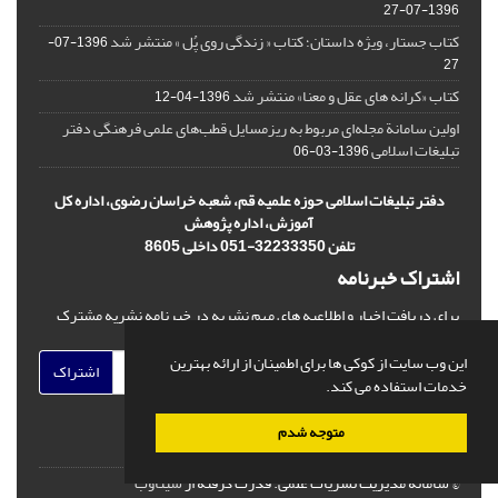
1396-07-27
کتاب جستار، ویژه داستان؛ کتاب « زندگی روی پُل » منتشر شد
1396-07-
27
کتاب «کرانه های عقل و معنا» منتشر شد
1396-04-12
اولین سامانة مجله‌ای مربوط به ریزمسایل‌ قطب‌های علمی فرهنگی دفتر
تبلیغات اسلامی
1396-03-06
دفتر تبلیغات اسلامی حوزه علمیه قم، شعبه خراسان رضوی، اداره کل
آموزش، اداره پژوهش
تلفن 32233350-051 داخلی 8605
اشتراک خبرنامه
برای دریافت اخبار و اطلاعیه های مهم نشریه در خبرنامه نشریه مشترک
شوید.
این وب سایت از کوکی ها برای اطمینان از ارائه بهترین
اشتراک
خدمات استفاده می کند.
متوجه شدم
© سامانه مدیریت نشریات علمی.
قدرت گرفته از
سیناوب