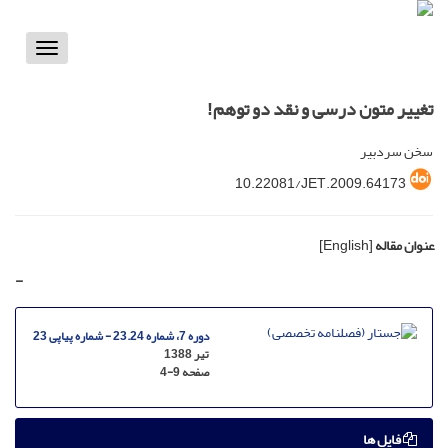
Toggle
vigation
تغییر متون درسی و نقد دو توهم!
سخن سردبیر
10.22081/JET.2009.64173
عنوان مقاله
[English]
-
دوره 7، شماره 23.24 - شماره پیاپی 23
تیر 1388
صفحه
4-9
فایل ها