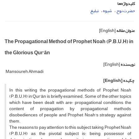
کلیدواژه‌ها
حضرت نوح
شیوه
تبلیغ
عنوان مقاله
[English]
The Propagational Method of Prophet Noah (P.B.U.H) in
the Glorious Qur'ān
نویسنده
[English]
Mansoureh Ahmadi
چکیده
[English]
In this writing the propagational methods of Prophet Noah
(P.B.U.H) in Qur'ān is briefly examined. Some of the other topics
which have been dealt with are: propagational conditions, the
content of propagation by propagational methods,
disobediences of people and Prophet Noah's strategy against
them.
The reasons to pay attention to this subject, taking Prophet Noah
(P.B.U.H) as the pivotal subject is: being possessor of