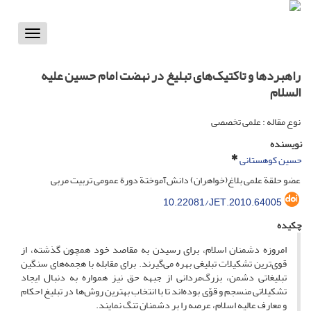
Toggle
vigation
راهبردها و تاکتیک‌های تبلیغ در نهضت امام حسین علیه
السلام
نوع مقاله : علمی تخصصی
نویسنده
حسین کوهستانی
عضو حلقة علمی بلاغ(خواهران) دانش‌آموختة دورة عمومی تربیت مربی
10.22081/JET.2010.64005
چکیده
امروزه دشمنان اسلام، برای رسیدن به مقاصد خود همچون گذشته، از
قوی‌ترین تشکیلات تبلیغی بهره می‌گیرند. برای مقابله با هجمه‌های سنگین
تبلیغاتی دشمن، بزرگ‌مردانی از جبهه حق نیز همواره به دنبال ایجاد
تشکیلاتی منسجم و قوّی بوده‌اند تا با انتخاب بهترین روش‌ها در تبلیغ احکام
و معارف عالیه اسلام، عرصه را بر دشمنان تنگ نمایند.