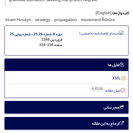
کلیدواژه‌ها
[English]
Imam Husayn
strategy
propagation
movement Ãshũra
دوره 8، شماره 25.26 - شماره پیاپی 25
فروردین 1389
صفحه
134-156
فایل ها
XML
4.45 M
اصل مقاله
هم رسانی
ارجاع به این مقاله