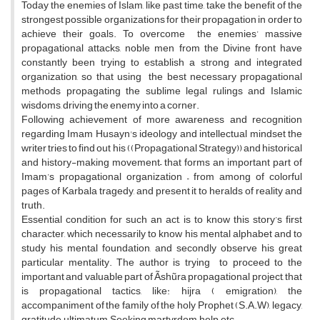
Today the enemies of Islam, like past time, take the benefit of the
strongest possible organizations for their propagation in order to
achieve their goals. To overcome the enemies’ massive
propagational attacks, noble men from the Divine front have
constantly been trying to establish a strong and integrated
organization, so that using the best necessary propagational
methods propagating the sublime legal rulings and Islamic
wisdoms, driving the enemy into a corner.
Following achievement of more awareness and recognition
regarding Imam Husayn's ideology and intellectual mindset the
writer tries to find out his ((Propagational Strategy)) and historical
and history-making movement– that forms an important part of
Imam’s propagational organization – from among of colorful
pages of Karbala tragedy, and present it to heralds of reality and
truth.
Essential condition for such an act, is to know this story’s first
character, which necessarily to know his mental alphabet and to
study his mental foundation, and secondly observe his great
particular mentality. The author is trying to proceed to the
important and valuable part of Ãshũra propagational project, that
is propagational tactics, like: hijra ( emigration), the
accompaniment of the family of the holy Prophet (S.A.W), legacy,
gratitude, ultimatum, Seeking martyrdom, help, etc.