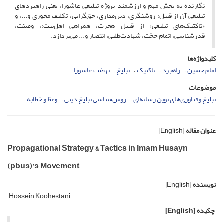
نگارنده به بخش مهم و ارزشمند پروژة تبلیغی عاشورا، یعنی راهبردهای
تبلیغی آن از قبیل: روشنگری، دین‌مداری، حق‌گرایی، تکلیف محوری و...، و
«تاکتیک‌های تبلیغی» از قبیل هجرت، همراهی اهل‌بیت:، وصیّت،
قدرشناسی، اتمام حجّت، شهادت‌طلبی، انتصار و... می‌پردازد.
کلیدواژه‌ها
امام حسین
راهبرد
تاکتیک
تبلیغ
نهضت عاشورا
موضوعات
تبلیغ وفناوری‌های نوین رسانه‌ای
روش‌شناسی تبلیغ دینی
وعظ و خطابه
عنوان مقاله
[English]
Propagational Strategy & Tactics in Imam Husayn
(pbus)’s Movement
نویسنده
[English]
Hossein Koohestani
چکیده
[English]