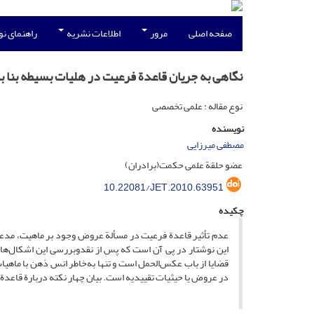
صفحه اصلی
مرور
اطلاعات نشریه
راهنمای ن
نگاهی به جریان قاعدة فرعیت در هلیات بسیطه بنا بر
نوع مقاله : علمی تخصصی
نویسنده
مصطفی میرزایی
عضو حلقة علمی حکمت(برادران)
10.22081/JET.2010.63951
چکیده
عدم تأثیر قاعدة فرعیت در مسألة عروض وجود بر ماهیت، مدعای 
این نوشتار در پی آن است که پس از نقدوبررسی این اشکال‌ها، پا
قضایا از باب عکس‌الحمل است و تنها به‌خاطر انس ذهن با ما
در عروض یا حیثیات تقییدیه است. بیان چهار نکته دربارة قاعدة