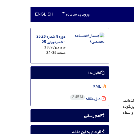
ورود به سامانه
ENGLISH
دوره 8، شماره 25.26
- شماره پیاپی 25
فروردین 1389
صفحه
24-35
فایل ها
XML
2.45 M
اصل مقاله
ه‌اند.
ن‌گونه
 واسطه
هم رسانی
ارجاع به این مقاله