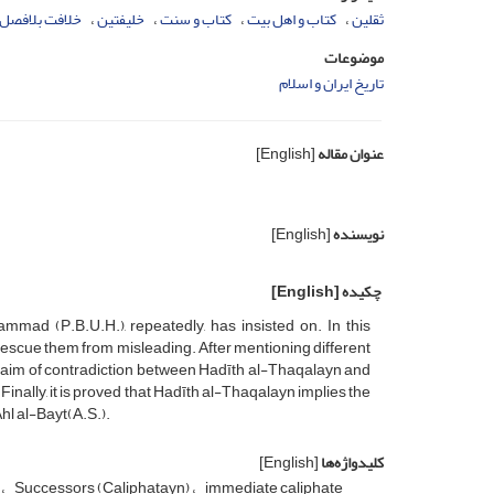
ثقلین
کتاب و اهل بیت
کتاب و سنت
خلیفتین
خلافت بلافصل
موضوعات
تاریخ ایران و اسلام
عنوان مقاله
[English]
نویسنده
[English]
چکیده
[English]
mmad (P.B.U.H.), repeatedly, has insisted on. In this
o rescue them from misleading. After mentioning different
e claim of contradiction between Hadīth al-Thaqalayn and
 Finally, it is proved that Hadīth al-Thaqalayn implies the
hl al-Bayt(A.S.).
کلیدواژه‌ها
[English]
t
Successors (Caliphatayn)
immediate caliphate