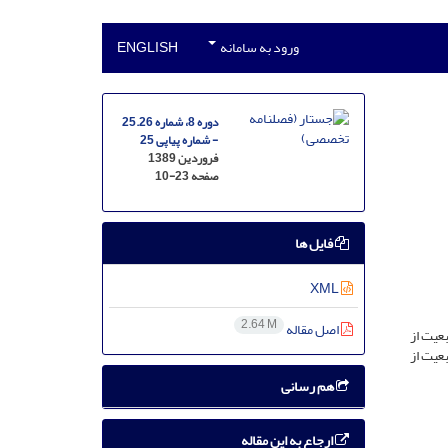
ورود به سامانه
ENGLISH
دوره 8، شماره 25.26
- شماره پیاپی 25
فروردین 1389
صفحه
10-23
فایل ها
XML
2.64 M
اصل مقاله
ه تبعیت از
عیت از
هم رسانی
ارجاع به این مقاله