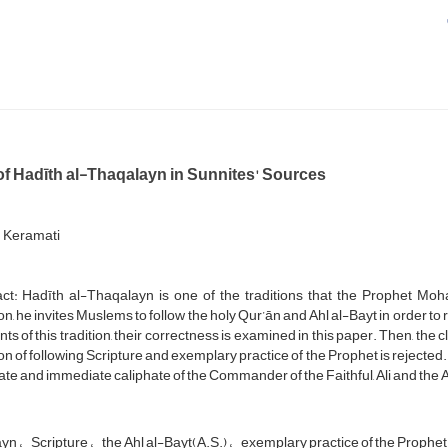
of Hadīth al-Thaqalayn in Sunnites' Sources
 Keramati
ct: Hadīth al-Thaqalayn is one of the traditions that the Prophet Moha
ion, he invites Muslems to follow the holy Qur’ān and Ahl al-Bayt in order t
ts of this tradition, their correctness is examined in this paper. Then, th
ion of following Scripture and exemplary practice of the Prophet is rejected.
e and immediate caliphate of the Commander of the Faithful, Ali and the A
ayn
Scripture
the Ahl al-Bayt(A.S.)
exemplary practice of the Prophe