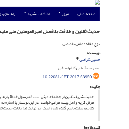
صفحه اصلی
مرور
اطلاعات نشریه
راهنمای ن
حدیث ثقلین و خلافت بلافصل امیرالمومنین علی علیه 
نوع مقاله : علمی تخصصی
نویسنده
حسین کرامتی
عضو حلقة علمی کلام اسلامی
10.22081/JET.2017.63950
چکیده
حدیث شریف 
قرآن کریم و اهل بیت: فرامی‌خوانند. در این نوشتار با اشاره 
کتاب و سنت پاسخ گفته شده است. در نهایت نیز دلالت حدیث ثقلین بر امامت و خل
کلیدواژه‌ها