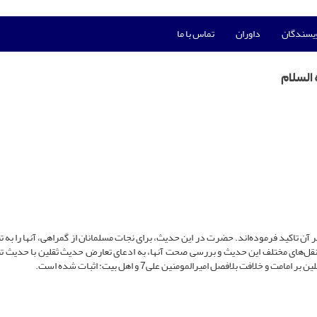
ویسندگان
داوران
تماس با ما
السلام
ثقلین از جمله احادیثی است که رسول‌خدا6 بارها بر آن تاکید فرموده‌اند. حضرت در این حدیث، برای نجات مسلمانان از گمراهی، آنها را ب
به نقل‌های مختلف این حدیث و بررسی صحت آنها، به ادعای تعارض حدیث ثقلین با حدیث تب
افت بلافصل امیرالمومنین علی7 و اهل بیت: اثبات شده است.