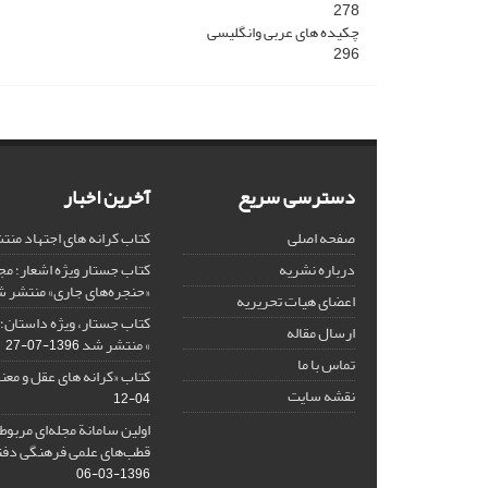
278
چکیده های عربی وانگلیسی
296
دسترسی سریع
آخرین اخبار
صفحه اصلی
کتاب کرانه های اجتهاد من
درباره نشریه
کتاب جستار ویژه اشعار؛ 
«حنجره‌های جاری» منتشر 
اعضای هیات تحریریه
کتاب جستار، ویژه داستان؛ 
ارسال مقاله
» منتشر شد
1396-07-27
تماس با ما
کتاب «کرانه های عقل و معن
نقشه سایت
04-12
اولین سامانة مجله‌ای مربوط
قطب‌های علمی فرهنگی دفتر
1396-03-06