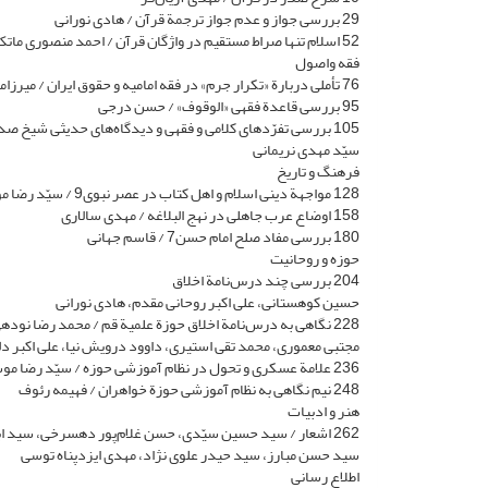
29 بررسی جواز و عدم جواز ترجمة قرآن / هادی نورانی
52 اسلام تنها صراط مستقیم در واژگان قرآن / احمد منصوری ماتک
فقه واصول
76 تأملی دربارة «تکرار جرم» در فقه امامیه و حقوق ایران / میرزامحمد واعظی
95 بررسی قاعدة فقهی «الوقوف» / حسن درجی
105 بررسی تفرّدهای کلامی و فقهی و دیدگاه‌های حدیثی شیخ صدوق
سیّد مهدی نریمانی
فرهنگ و تاریخ
128 مواجهة دینی اسلام و اهل کتاب در عصر نبوی9 / سیّد رضا موسوی
158 اوضاع عرب جاهلی در نهج البلاغه / مهدی سالاری
180 بررسی مفاد صلح امام حسن7 / قاسم جهانی
حوزه و روحانیت
204 بررسی چند درس‌نامة اخلاق
حسین کوهستانی، علی اکبر روحانی مقدم، هادی نورانی
228 نگاهی به درس‌نامة اخلاق ‌‌حوزة علمیة قم / محمد رضا نودهی، سید مصطفی حسنی،
مجتبی معموری، محمد تقی استیری، داوود درویش نیا، علی اکبر د
236 علامة عسکری و تحول در نظام آموزشی حوزه / سیّد رضا موسوی
248 نیم نگاهی به نظام آموزشی حوزة خواهران / فهیمه رئوف
هنر و ادبیات
262 اشعار / سید حسین سیّدی، حسن غلام‌پور دهسرخی، سید ابوالفضل مبارز،
سید حسن مبارز، سید حیدر علوی نژاد، مهدی ایزدپناه توسی
اطلاع رسانی