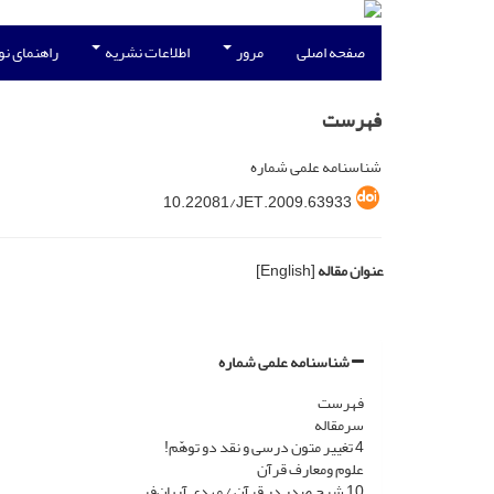
صفحه اصلی
مرور
اطلاعات نشریه
راهنمای ن
فهرست
شناسنامه علمی شماره
10.22081/JET.2009.63933
عنوان مقاله
[English]
شناسنامه علمی شماره
فهرست
سرمقاله
4 تغییر متون درسی و نقد دو توهّم!
علوم ومعارف قرآن
10 شرح صدر در قرآن / مهدی آریان‌فر