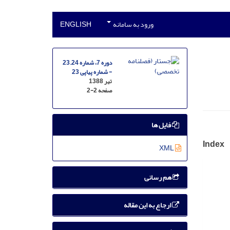
ورود به سامانه
ENGLISH
دوره 7، شماره 23.24
- شماره پیاپی 23
تیر 1388
صفحه
2-2
فایل ها
Index
XML
هم رسانی
ارجاع به این مقاله