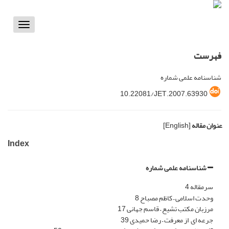
Toggle
vigation
فهرست
شناسنامه علمی شماره
10.22081/JET.2007.63930
عنوان مقاله
[English]
Index
شناسنامه علمی شماره
سرمقاله 4
وحدت اسلامی – کاظم مصباح 8
مرزبان مکتب تشیع – قاسم جهانی 17
جرعه ای از معرفت – رضا حمیدی 39