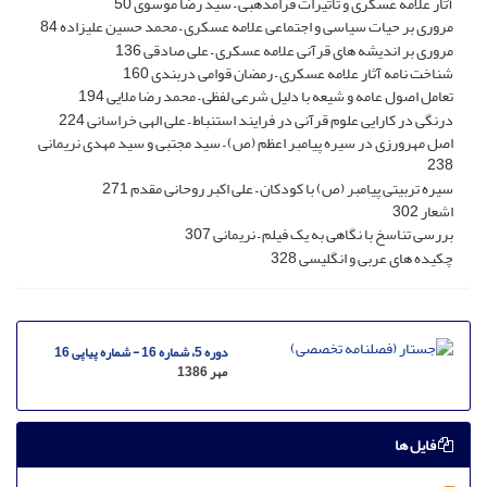
آثار علامه عسکری و تاثیرات فرامذهبی – سید رضا موسوی 50
مروری بر حیات سیاسی و اجتماعی علامه عسکری – محمد حسین علیزاده 84
مروری بر اندیشه های قرآنی علامه عسکری – علی صادقی 136
شناخت نامه آثار علامه عسکری – رمضان قوامی دربندی 160
تعامل اصول عامه و شیعه با دلیل شرعی لفظی – محمد رضا ملایی 194
درنگی در کارایی علوم قرآنی در فرایند استنباط – علی الهی خراسانی 224
اصل مهرورزی در سیره پیامبر اعظم (ص) – سید مجتبی و سید مهدی نریمانی
238
سیره تربیتی پیامبر (ص) با کودکان – علی اکبر روحانی مقدم 271
اشعار 302
بررسی تناسخ با نگاهی به یک فیلم – نریمانی 307
چکیده های عربی و انگلیسی 328
دوره 5، شماره 16 - شماره پیاپی 16
مهر 1386
فایل ها