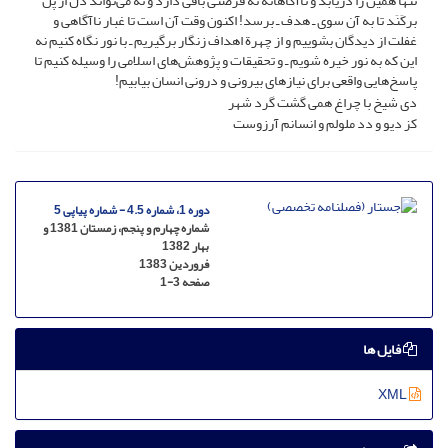
تنها همین را دریابد و ناآگاهانه نه فرصتی باقی دارد و نه می‌تواند دل از پل
برکَنَد تا به آن سوی ـ هدف ـ برسد! اکنون وقت آن است تا غبار ناآگاهی و
غفلت از دیدگان بشوییم و از چهرة اهداف زنگار برگیریم ـ با نور نگاه کنیم نه
این که به نور خیره شویم ـ و تحقیقات و پژوهش‌های اسلامی را وسیله کنیم تا
پاسخ‌هایی واقعی برای نیازهای بیرونی و درونی انسان بیابیم!
دی شیخ با چراغ همی گشت گرد شهر
کز دیو و دد ملولم و انسانم آرزوست
دوره 1، شماره 4.5 - شماره پیاپی 5
شماره چهارم و پنجم، زمستان 1381 و
بهار 1382
فروردین 1383
صفحه
1-3
فایل ها
XML