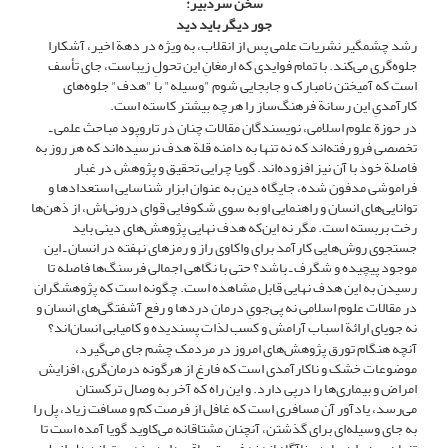
سخن سردبیر:
جور دیگر باید دید
رشد چشمگیر نشریات علمی پس از انقلاب، به ویژه در دهة اخیر، آشکارا
جلوه‌گری می‌کند. با تمام فوایدی که ارمغانِ این تحولِ زیباست، جای تأسف
است که آمیختن نامبارک و جابجایی شوم "وسیله" با "هدف" جلوه‌های
کارآمدیِ این رسانة فرهنگ‌ساز را هرچه بیشتر کاسته است.
در حوزة علوم اسلامی، نویسندگان مقالات چنان در تاروپود مباحث علمی ـ
تخصصی فرو رفته‌اند که نه تنها به دامنه قلة هدف نرسیده‌اند که هر روز به
فاصلة خود با آن نیز افزوده‌اند. گویا چرایی تحقیق و پژوهش در غبار
فراموشی مدفون شده، جایگاه دین به عنوان ابزار شناسایی استعدادها و
توانایی‌های انسان و راهنمایی او به سوی شکوفایی قوای درونی‌اش، از ذهن‌ها
رخت بربسته است. مگر نه این‌که هدف نهایی پژوهش‌های دینی باید
جستجوی روش‌هایی کارآمد برای واکاوی راز و رمزهای نهفته در انسان ـ این
موجود پیچیده و شگرف ـ باشد؟ حتی با نگاهی اجمالی فرسنگ‌ها فاصله تا
رسیدن به این هدف نهایی قابل مشاهده است. چگونه است که پژوهشگران
در مقالات علوم اسلامی نه پی‌جویِ درمان دردها و رفع آشفتگی‌های انسان و
نه جویای ارائة اسباب آرامش و کسب لذات پسندیده و کامیابی انسان‌اند؟
آنچه هنگام تورق پژوهش‌های امروز در مردمک چشم جای می‌گیرد،
موضوعات خشک و ناکارآمدی است که فارغ از هرگونه درمان‌گری، افزایش
امراض و بیماری‌ها را درپی دارد. و این راه که آخر به وصال ترکستان
می‌رسد، یادآور آن مسافری است که غافل از فرصت کم و مسافت زیاد، پل را
به جای وسیله‌ای برای گذشتن، آنچنان مشتاقانه می‌کاوید گویا آمده است تا