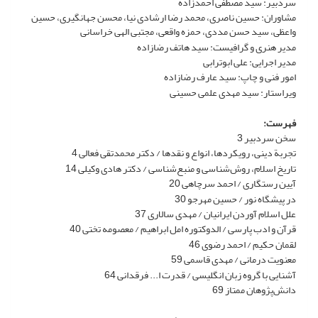
سردبیر: سید مصطفی احمدزاده
مشاوران: حسین ناصری، محمد رضا ارشادی نیا، محسن جهانگیری، حسین
واعظی، سید حسن مددی، حمزه واقعی، مجتبی الهی خراسانی
مدیر هنری و گرافیست: سید هاتف رضازاده
مدیر اجرایی: علی ابوترابی
امور فنی و چاپ: سید عارف رضازاده
ویراستار: سید مهدی علمی حسینی
فهرست:
سخن سردبیر 3
تجربة دینی، رویکردها، انواع و نقدها / دکتر محمدتقی فعالی 4
تاریخ اسلام، روش‌شناسی و منبع‌شناسی / دکتر هادی وکیلی 14
آیین رستگاری / احمد سرچاهی 20
در پیشگاه نور / حسین مهرجو 30
علل اسلام آوردن ایرانیان / مهدی سالاری 37
قرآن و ادب پارسی / الدوکتوره امل ابراهیم / معصومه تختی 40
لقمان حکیم / احمد رضوی 46
معنویت درمانی / مهدی قاسمی 59
آشنایی با گروه زبان انگلیسی / قدرت ا... فرقدانی 64
دانش‌پژوهان ممتاز 69