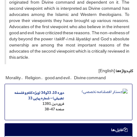
originated from Divine command and dependent on it. The
second viewpoint, which is interpreted as Divine command, has
advocates among the Islamic and Western theologians. To
prove their viewpoints, they have brought up various reasons.
Advocates of the first viewpoint, who also believe in the inherent
good and evil, have criticized these reasons. The non-evilness of
duty beyond the power (
taklīf-i mā lāyatāq
) and God’s absolute
ownership are among the most important reasons of the
advocates of the second viewpoint, which is critically reviewed in
this article.
کلیدواژه‌ها
[English]
Morality
Religion
good and evil
Divine command
دوره 10، 33و34 (ویژه کلام و فلسفه
تطبیقی) - شماره پیاپی 33
فروردین 1391
صفحه
38-47
فایل ها